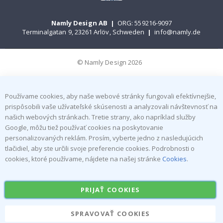
Namly Design AB
|
ORG: 559216-9097
Terminalgatan 9, 23261 Arlöv, Schweden
|
info@namly.de
© Namly Design 2026
Používame cookies, aby naše webové stránky fungovali efektívnejšie,
prispôsobili vaše užívateľské skúsenosti a analyzovali návštevnosť na
našich webových stránkach. Tretie strany, ako napríklad služby
Google, môžu tiež používať cookies na poskytovanie
personalizovaných reklám. Prosím, vyberte jedno z nasledujúcich
tlačidiel, aby ste určili svoje preferencie cookies. Podrobnosti o
cookies, ktoré používame, nájdete na našej stránke
Cookies
.
PRIJAŤ COOKIES
SPRAVOVAŤ COOKIES