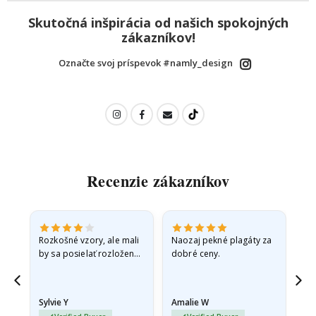
Skutočná inšpirácia od našich spokojných
zákazníkov!
Označte svoj príspevok #namly_design
Recenzie zákazníkov
Rozkošné vzory, ale mali
Naozaj pekné plagáty za
Vše
by sa posielať rozložené
dobré ceny.
v pevnej obálke. pretože
prišli zrolované a trochu
pokrčené,…
Sylvie Y
Amalie W
Ka