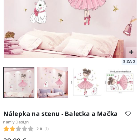
Preskočiť
na
Nálepka na stenu - Baletka a Mačka
začiatok
namly Design
galérie
Priemerne hodnotenie:
2.0
(
hlasy:
1
)
obrázkov