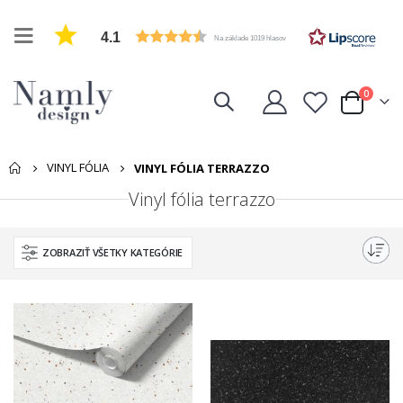
4.1
Na základe 1019 hlasov
položk
0
Cart
VINYL FÓLIA
VINYL FÓLIA TERRAZZO
Vinyl fólia terrazzo
ZOBRAZIŤ VŠETKY KATEGÓRIE