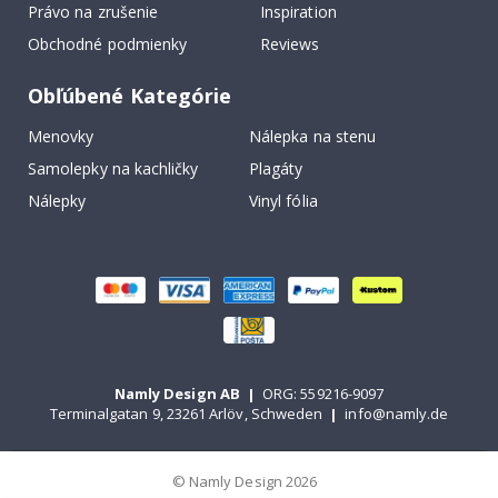
Právo na zrušenie
Inspiration
Obchodné podmienky
Reviews
Obľúbené Kategórie
Menovky
Nálepka na stenu
Samolepky na kachličky
Plagáty
Nálepky
Vinyl fólia
Namly Design AB
|
ORG: 559216-9097
Terminalgatan 9, 23261 Arlöv, Schweden
|
info@namly.de
© Namly Design 2026