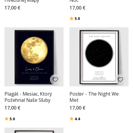
17,00 €
17,00 €
Hodnotenie:
z 5 hviezdičiek
5.0
Plagát - Mesiac, Ktorý
Poster - The Night We
Požehnal Naše Sľuby
Met
17,00 €
17,00 €
Hodnotenie:
z 5 hviezdičiek
Hodnotenie:
z 5 hviezdičiek
5.0
4.4