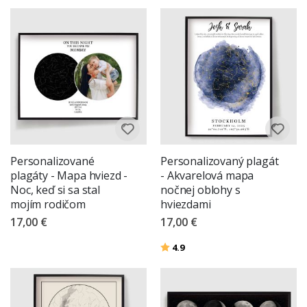
Personalizované
Personalizovaný plagát
plagáty - Mapa hviezd -
- Akvarelová mapa
Noc, keď si sa stal
nočnej oblohy s
mojím rodičom
hviezdami
17,00 €
17,00 €
Hodnotenie:
z 5 hviezdičiek
4.9