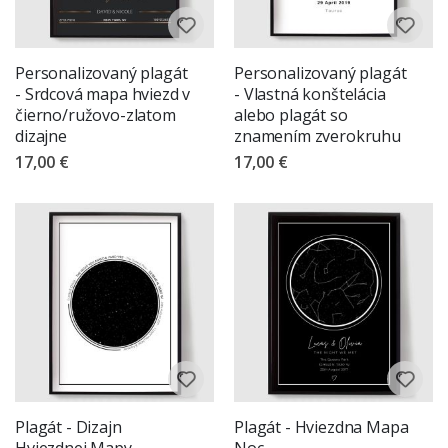
Personalizovaný plagát
Personalizovaný plagát
- Srdcová mapa hviezd v
- Vlastná konštelácia
čierno/ružovo-zlatom
alebo plagát so
dizajne
znamením zverokruhu
17,00 €
17,00 €
Plagát - Dizajn
Plagát - Hviezdna Mapa
Hviezdnej Mapy
Noc