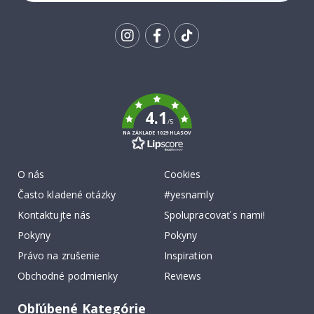
SA K
ODBERU
Tik
To
k
4.1
/5
NA ZÁKLADE 1029 HLASOV
O nás
Cookies
Často kladené otázky
#yesnamly
Kontaktujte nás
Spolupracovať s nami!
Pokyny
Pokyny
Právo na zrušenie
Inspiration
Obchodné podmienky
Reviews
Obľúbené Kategórie