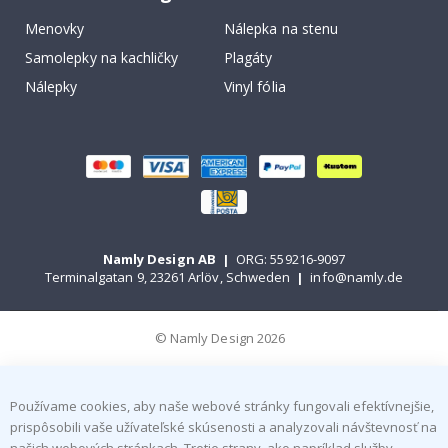
Menovky
Nálepka na stenu
Samolepky na kachličky
Plagáty
Nálepky
Vinyl fólia
Namly Design AB
|
ORG: 559216-9097
Terminalgatan 9, 23261 Arlöv, Schweden
|
info@namly.de
© Namly Design 2026
Používame cookies, aby naše webové stránky fungovali efektívnejšie,
prispôsobili vaše užívateľské skúsenosti a analyzovali návštevnosť na