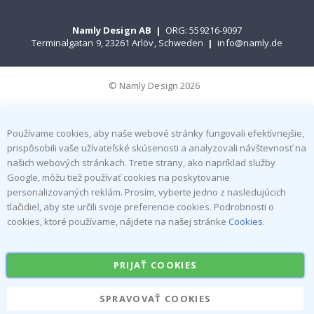
Namly Design AB
|
ORG: 559216-9097
Terminalgatan 9, 23261 Arlöv, Schweden
|
info@namly.de
© Namly Design 2026
Používame cookies, aby naše webové stránky fungovali efektívnejšie,
prispôsobili vaše užívateľské skúsenosti a analyzovali návštevnosť na
našich webových stránkach. Tretie strany, ako napríklad služby
Google, môžu tiež používať cookies na poskytovanie
personalizovaných reklám. Prosím, vyberte jedno z nasledujúcich
tlačidiel, aby ste určili svoje preferencie cookies. Podrobnosti o
cookies, ktoré používame, nájdete na našej stránke
Cookies
.
PRIJAŤ COOKIES
SPRAVOVAŤ COOKIES