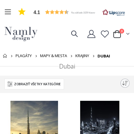
4.1
Na základe 1029 hlasov
položk
0
Cart
PLAGÁTY
MAPY & MESTA
KRAJINY
DUBAI
Dubai
ZOBRAZIŤ VŠETKY KATEGÓRIE