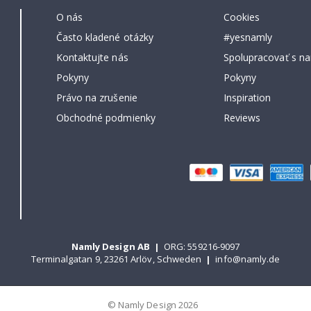
O nás
Cookies
Často kladené otázky
#yesnamly
Kontaktujte nás
Spolupracovať s na
Pokyny
Pokyny
Právo na zrušenie
Inspiration
Obchodné podmienky
Reviews
Namly Design AB
|
ORG: 559216-9097
Terminalgatan 9, 23261 Arlöv, Schweden
|
info@namly.de
© Namly Design 2026