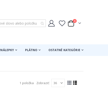
položky
0
Cart
NÁLEPKY
PLÁTNO
OSTATNÉ KATEGÓRIE
1
položka
Zobraziť
Zobraziť
Mriežka
Zoznam
ako