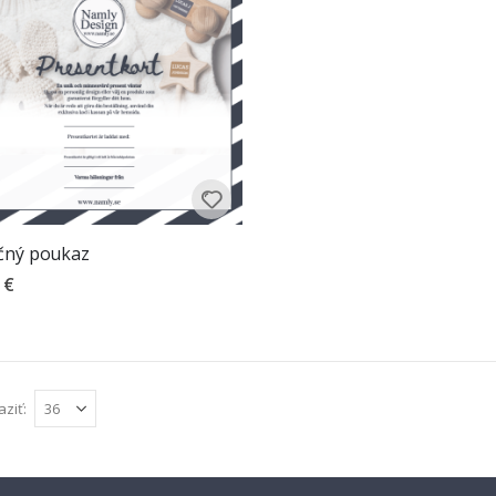
čný poukaz
 €
tenie:
z 5 hviezdičiek
aziť