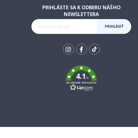
PRIHLÁSTE SA K ODBERU NÁŠHO
NEWSLETTERA
PRIHLÁSIŤ
SA K
ODBERU
Tik
To
k
4.1
/5
NA ZÁKLADE 1030 HLASOV