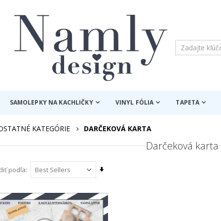
SAMOLEPKY NA KACHLIČKY
VINYL FÓLIA
TAPETA
OSTATNÉ KATEGÓRIE
DARČEKOVÁ KARTA
Darčeková karta
Nastaviť
diť podľa
vzostupný
smer