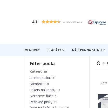
4.1
Na základe 1030 hlasov
MENOVKY
PLAGÁTY
NÁLEPKA NA STENU
Filter podľa
Kategória
Studentplakat
31
Zora
Niimbot
118
Etikety na kriedu
13
Nerezové fľaše
5
Reflexné prvky
31
Pero na škáry a kriedy
16