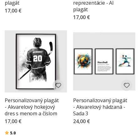
plagát
reprezentácie - AI
plagát
17,00 €
17,00 €
Personalizovaný plagát
Personalizovaný plagát
- Akvarelový hokejový
- Akvarelový hádzaná -
dres s menom a číslom
Sada 3
17,00 €
24,00 €
Hodnotenie:
z 5 hviezdičiek
5.0