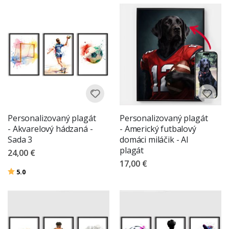
Personalizovaný plagát
Personalizovaný plagát
- Akvarelový hádzaná -
- Americký futbalový
Sada 3
domáci miláčik - AI
plagát
24,00 €
17,00 €
Hodnotenie:
z 5 hviezdičiek
5.0