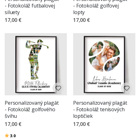
- Fotokoláž futbalovej
- Fotokoláž golfovej
siluety
lopty
17,00 €
17,00 €
Personalizovaný plagát
Personalizovaný plagát
- Fotokoláž golfového
- Fotokoláž tenisových
švihu
loptičiek
17,00 €
17,00 €
Hodnotenie:
z 5 hviezdičiek
3.0