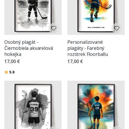
Osobný plagát -
Personalizované
Čiernobiela akvarelová
plagáty - Farebný
hokejka
rozstrek Floorballu
17,00 €
17,00 €
Hodnotenie:
z 5 hviezdičiek
5.0