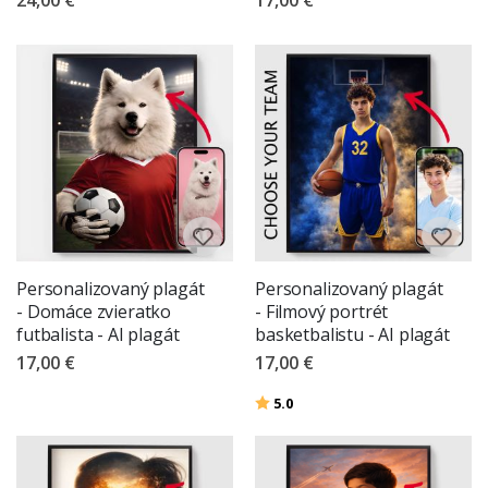
24,00 €
17,00 €
Personalizovaný plagát
Personalizovaný plagát
- Domáce zvieratko
- Filmový portrét
futbalista - AI plagát
basketbalistu - AI plagát
17,00 €
17,00 €
Hodnotenie:
z 5 hviezdičiek
5.0