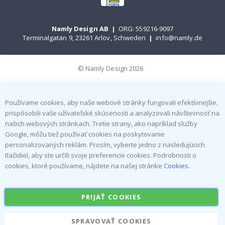
Namly Design AB
|
ORG: 559216-9097
Terminalgatan 9, 23261 Arlöv, Schweden
|
info@namly.de
© Namly Design 2026
Používame cookies, aby naše webové stránky fungovali efektívnejšie,
prispôsobili vaše užívateľské skúsenosti a analyzovali návštevnosť na
našich webových stránkach. Tretie strany, ako napríklad služby
Google, môžu tiež používať cookies na poskytovanie
personalizovaných reklám. Prosím, vyberte jedno z nasledujúcich
tlačidiel, aby ste určili svoje preferencie cookies. Podrobnosti o
cookies, ktoré používame, nájdete na našej stránke
Cookies
.
PRIJAŤ COOKIES
SPRAVOVAŤ COOKIES