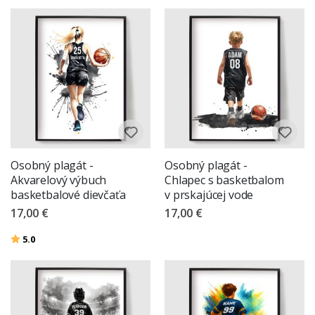
odvážnych grafických dresov až po hravé športové umenie a štylizované
tlače atléta. Každý plagát je vyrobený na objednávku a prispôsobený
vám, takže môžete vytvoriť niečo skutočne jedinečné, čo odráža vašu
lásku k športu - či už je to pre vašu stenu, telocvičňu alebo ako
premyslený darček.
Osobný plagát -
Osobný plagát -
Akvarelový výbuch
Chlapec s basketbalom
basketbalové dievčaťa
v prskajúcej vode
17,00 €
17,00 €
Hodnotenie:
z 5 hviezdičiek
5.0