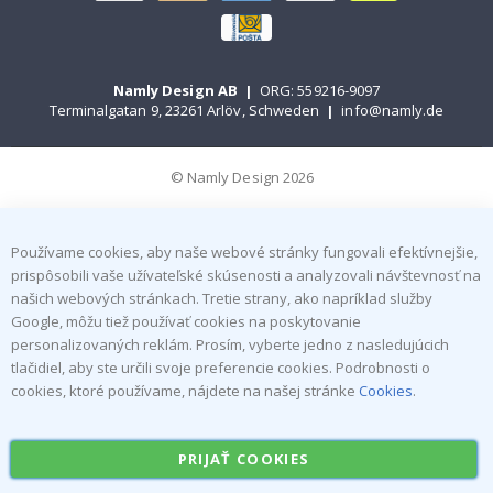
Namly Design AB
|
ORG: 559216-9097
Terminalgatan 9, 23261 Arlöv, Schweden
|
info@namly.de
© Namly Design 2026
Používame cookies, aby naše webové stránky fungovali efektívnejšie,
prispôsobili vaše užívateľské skúsenosti a analyzovali návštevnosť na
našich webových stránkach. Tretie strany, ako napríklad služby
Google, môžu tiež používať cookies na poskytovanie
personalizovaných reklám. Prosím, vyberte jedno z nasledujúcich
tlačidiel, aby ste určili svoje preferencie cookies. Podrobnosti o
cookies, ktoré používame, nájdete na našej stránke
Cookies
.
PRIJAŤ COOKIES