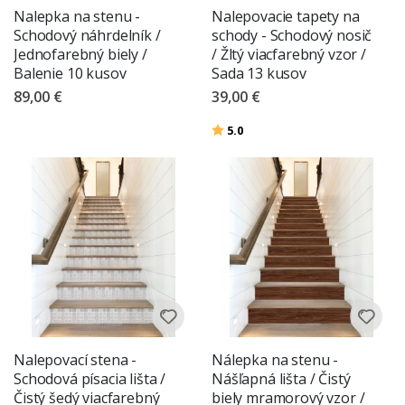
Nalepka na stenu -
Nalepovacie tapety na
Schodový náhrdelník /
schody - Schodový nosič
Jednofarebný biely /
/ Žltý viacfarebný vzor /
Balenie 10 kusov
Sada 13 kusov
89,00 €
39,00 €
Hodnotenie:
z 5 hviezdičiek
5.0
Nalepovací stena -
Nálepka na stenu -
Schodová písacia lišta /
Nášľapná lišta / Čistý
Čistý šedý viacfarebný
biely mramorový vzor /