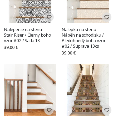
Nalepenie na stenu -
Nalepka na stenu -
Stair Riser / Čierny boho
Náběh na schodisku /
vzor #02 / Sada 13
Bledohnedý boho vzor
#02 / Súprava 13ks
39,00 €
39,00 €