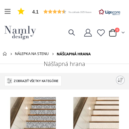
4.1
Na základe 1025 hlasov
položk
0
Cart
NÁLEPKA NA STENU
NÁŠĽAPNÁ HRANA
Nášľapná hrana
ZOBRAZIŤ VŠETKY KATEGÓRIE