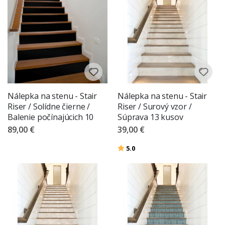
Nálepka na stenu - Stair
Nálepka na stenu - Stair
Riser / Solídne čierne /
Riser / Surový vzor /
Balenie počínajúcich 10
Súprava 13 kusov
89,00 €
39,00 €
Hodnotenie:
z 5 hviezdičiek
5.0