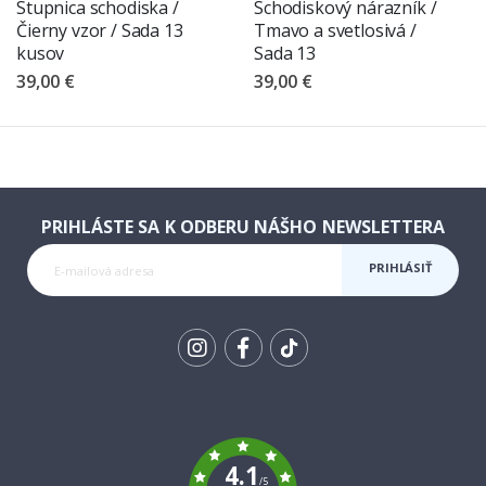
Stupnica schodiska /
Schodiskový nárazník /
Čierny vzor / Sada 13
Tmavo a svetlosivá /
kusov
Sada 13
39,00 €
39,00 €
PRIHLÁSTE SA K ODBERU NÁŠHO NEWSLETTERA
PRIHLÁSIŤ
SA K
ODBERU
Tik
To
k
4.1
/5