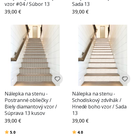
vzor #04 / Súbor 13
Sada 13
39,00 €
39,00 €
Nálepka na stenu -
Nálepka na stenu -
Postranné obliečky /
Schodiskový zdvihák /
Biely diamantový vzor /
Hnedé boho vzor / Sada
Súprava 13 kusov
13
39,00 €
39,00 €
Hodnotenie:
z 5 hviezdičiek
Hodnotenie:
z 5 hviezdičiek
5.0
4.0