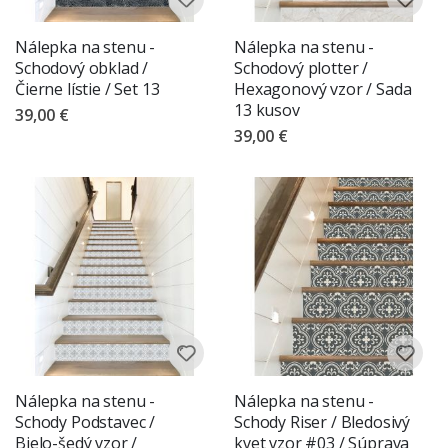
Nálepka na stenu -
Nálepka na stenu -
Schodový obklad /
Schodový plotter /
Čierne lístie / Set 13
Hexagonový vzor / Sada
13 kusov
39,00 €
39,00 €
Nálepka na stenu -
Nálepka na stenu -
Schody Podstavec /
Schody Riser / Bledosivý
Bielo-šedý vzor /
kvet vzor #03 / Súprava