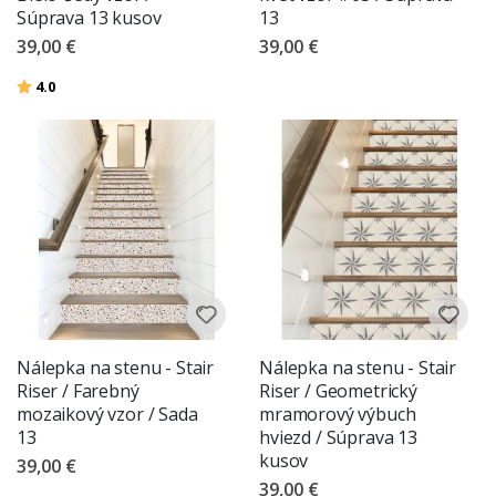
Súprava 13 kusov
13
39,00 €
39,00 €
Hodnotenie:
z 5 hviezdičiek
4.0
Nálepka na stenu - Stair
Nálepka na stenu - Stair
Riser / Farebný
Riser / Geometrický
mozaikový vzor / Sada
mramorový výbuch
13
hviezd / Súprava 13
kusov
39,00 €
39,00 €