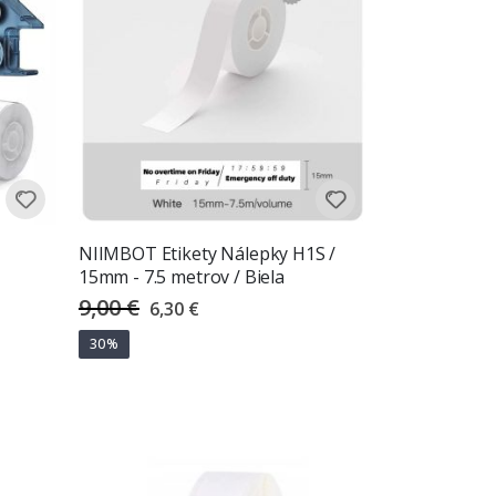
-
NIIMBOT Etikety Nálepky H1S /
15mm - 7.5 metrov / Biela
9,00 €
Special
6,30 €
Price
30%