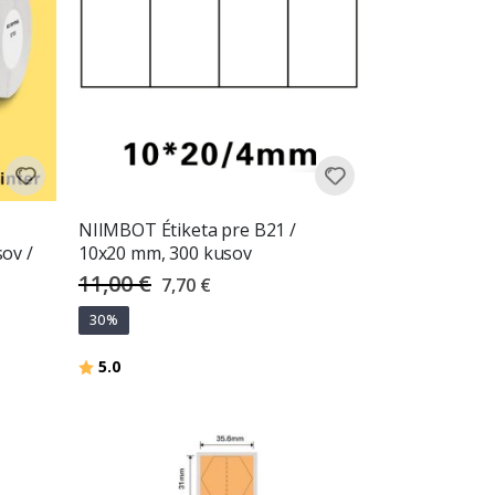
NIIMBOT Étiketa pre B21 /
ov /
10x20 mm, 300 kusov
11,00 €
Special
7,70 €
Price
30%
Hodnotenie:
z 5 hviezdičiek
5.0