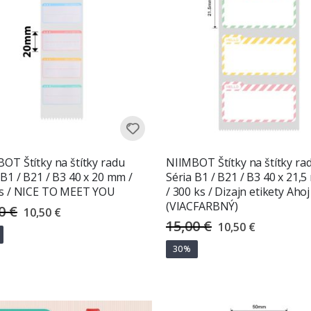
OT Štítky na štítky radu
NIIMBOT Štítky na štítky ra
 B1 / B21 / B3 40 x 20 mm /
Séria B1 / B21 / B3 40 x 21,
ks / NICE TO MEET YOU
/ 300 ks / Dizajn etikety Ahoj
(VIACFARBNÝ)
0 €
Special
10,50 €
Price
15,00 €
Special
10,50 €
Price
30%