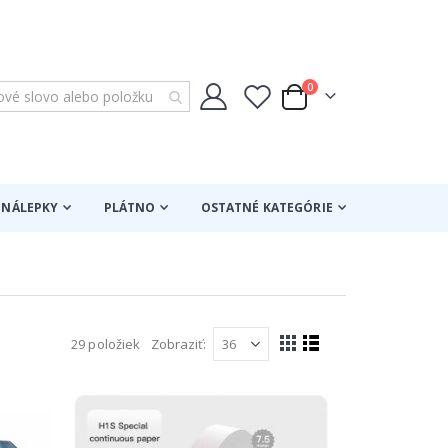
položky
0
Cart
NÁLEPKY
PLÁTNO
OSTATNÉ KATEGÓRIE
29
položiek
Zobraziť
Zobraziť
Mriežka
Zoznam
ako