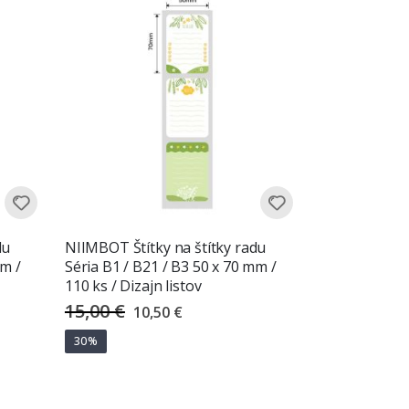
du
NIIMBOT Štítky na štítky radu
mm /
Séria B1 / B21 / B3 50 x 70 mm /
110 ks / Dizajn listov
15,00 €
Special
10,50 €
Price
30%