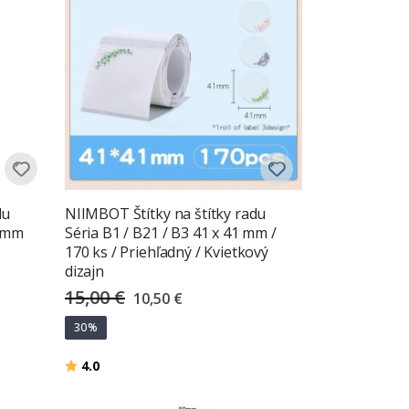
du
NIIMBOT Štítky na štítky radu
5 mm
Séria B1 / B21 / B3 41 x 41 mm /
170 ks / Priehľadný / Kvietkový
dizajn
15,00 €
Special
10,50 €
Price
30%
Hodnotenie:
z 5 hviezdičiek
4.0