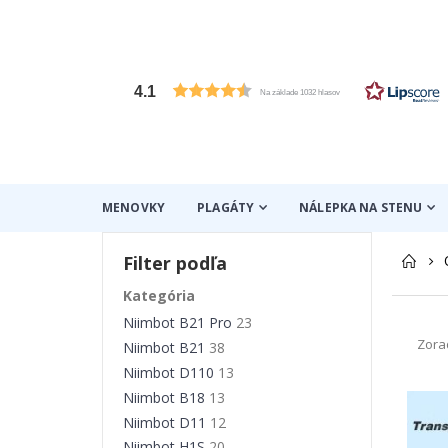
4.1
Na základe 1032 hlasov
MENOVKY
PLAGÁTY
NÁLEPKA NA STENU
Filter podľa
Kategória
Niimbot B21 Pro
23
Zora
Niimbot B21
38
Niimbot D110
13
Niimbot B18
13
Niimbot D11
12
Niimbot H1S
20