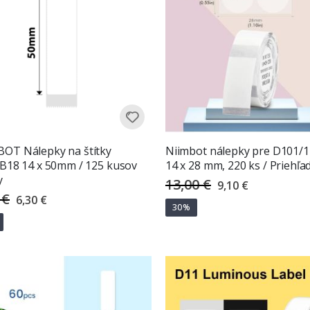
OT Nálepky na štítky
Niimbot nálepky pre D101/1
 B18 14 x 50mm / 125 kusov
14 x 28 mm, 220 ks / Priehľa
y
13,00 €
Special
9,10 €
Price
 €
Special
6,30 €
Price
30%