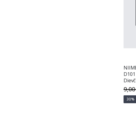
NIIMB
D101 
Dievč
9,00
30%