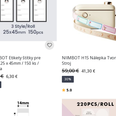
OT Etikety štítky pre
NIIMBOT H1S Nálepka Tvo
25 x 45mm / 150 ks /
Stroj
a
59,00 €
Special
41,30 €
Price
 €
Special
6,30 €
Price
30%
Hodnotenie:
z 5 hviezdičiek
5.0