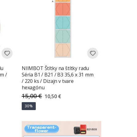
du
NIIMBOT Štítky na štítky radu
mm /
Séria B1 / B21 / B3 35,6 x 31 mm
/ 220 ks / Dizajn v tvare
hexagónu
15,00 €
Special
10,50 €
Price
30%