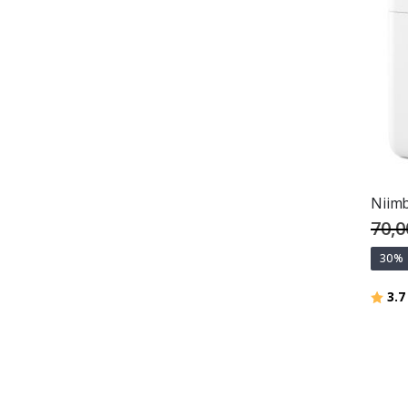
Niimb
70,0
30%
Hodno
3.7