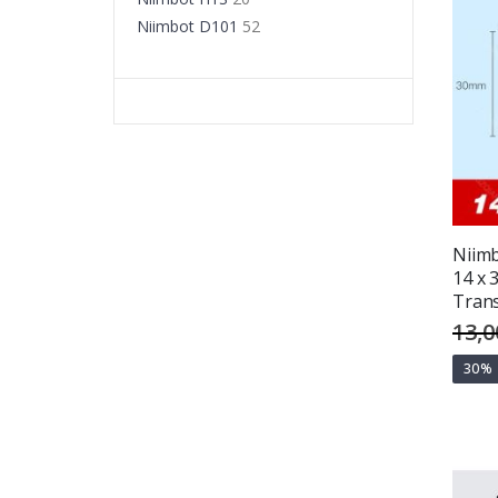
Niimbot D101
52
Niimb
14 x 
Tran
13,0
30%