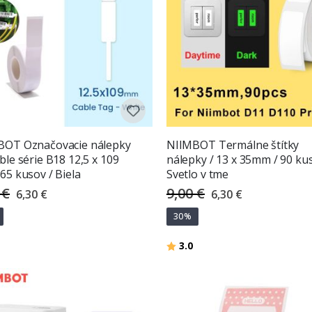
BOT Označovacie nálepky
NIIMBOT Termálne štítky
ble série B18 12,5 x 109
nálepky / 13 x 35mm / 90 kus
65 kusov / Biela
Svetlo v tme
 €
9,00 €
Special
Special
6,30 €
6,30 €
Price
Price
30%
Hodnotenie:
z 5 hviezdičiek
3.0