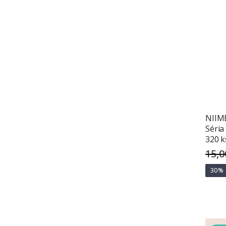
NIIMB
Séria
320 
15,0
30%