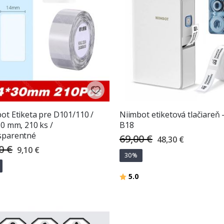
ot Etiketa pre D101/110 /
Niimbot etiketová tlačiareň 
30 mm, 210 ks /
B18
sparentné
69,00 €
Special
48,30 €
Price
0 €
Special
9,10 €
Price
30%
Hodnotenie:
z 5 hviezdičiek
5.0