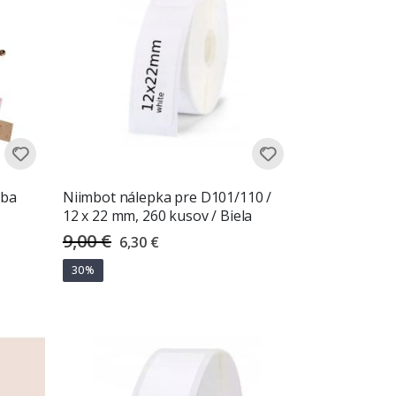
rba
Niimbot nálepka pre D101/110 /
12 x 22 mm, 260 kusov / Biela
9,00 €
Special
6,30 €
Price
30%