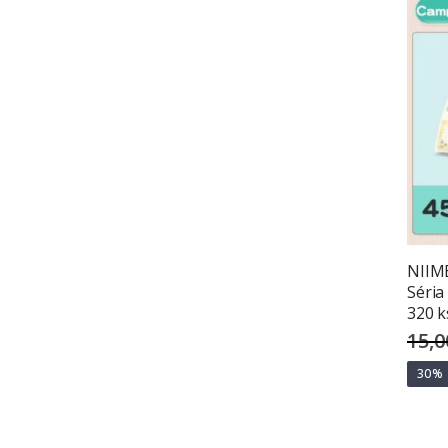
NIIMB
Séria
320 k
15,0
30%