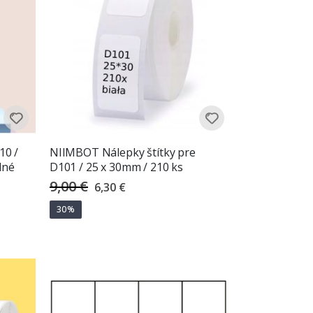
10 /
NIIMBOT Nálepky štítky pre
dné
D101 / 25 x 30mm / 210 ks
9,00 €
Special
6,30 €
Price
30%