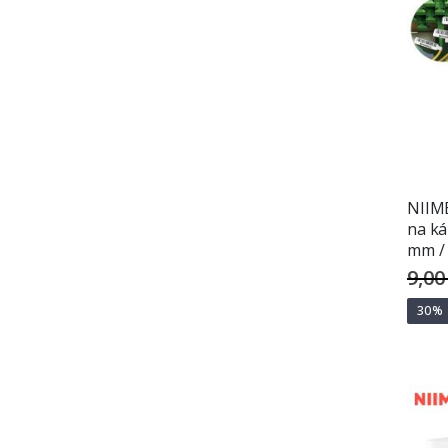
NIIM
na ká
mm / 
9,00
30%