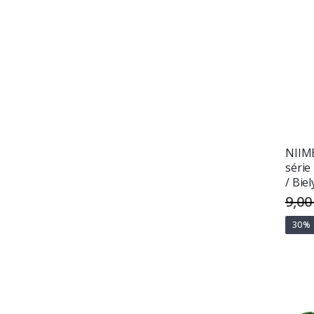
NIIMB
série
/ Biel
9,00
30%