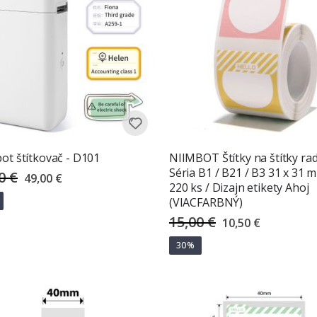
ot štítkovač - D101
NIIMBOT Štítky na štítky ra
Séria B1 / B21 / B3 31 x 31 
0 €
Special
49,00 €
Price
220 ks / Dizajn etikety Ahoj
(VIACFARBNÝ)
15,00 €
Special
10,50 €
Price
tenie:
z 5 hviezdičiek
30%