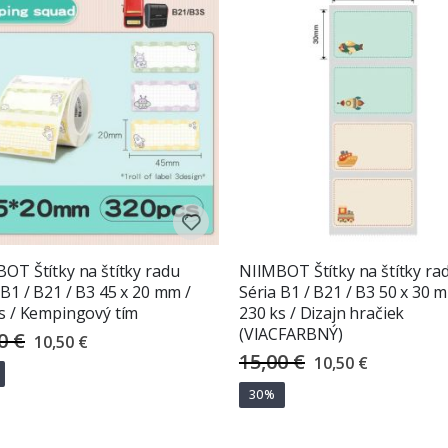
OT Štítky na štítky radu
NIIMBOT Štítky na štítky ra
 B1 / B21 / B3 45 x 20 mm /
Séria B1 / B21 / B3 50 x 30 
s / Kempingový tím
230 ks / Dizajn hračiek
(VIACFARBNÝ)
0 €
Special
10,50 €
Price
15,00 €
Special
10,50 €
Price
30%