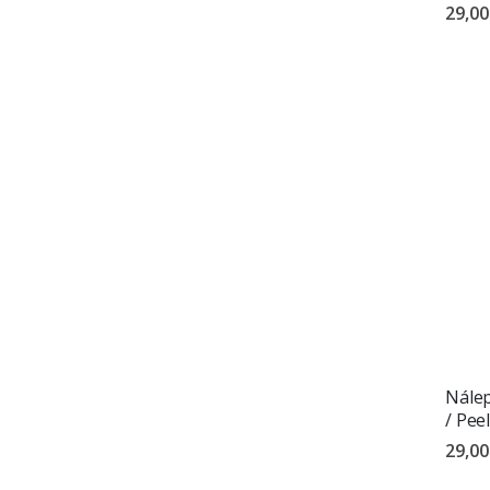
29,00
Nálep
/ Pee
29,00