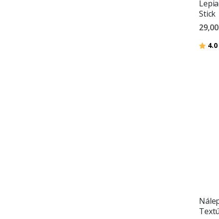
Lepia
Stick
29,00
Hodno
4.0
Nálep
Textú