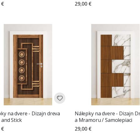
 €
29,00 €
ky na dvere - Dizajn dreva
Nálepky na dvere - Dizajn D
l and Stick
a Mramoru / Samolepiaci
 €
29,00 €