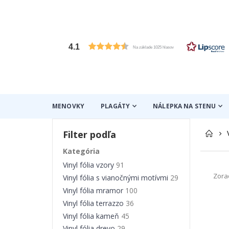
4.1
Na základe 1025 hlasov
MENOVKY
PLAGÁTY
NÁLEPKA NA STENU
Filter podľa
Kategória
Vinyl fólia vzory
91
Zora
Vinyl fólia s vianočnými motívmi
29
Vinyl fólia mramor
100
Vinyl fólia terrazzo
36
Vinyl fólia kameň
45
Vinyl fólia drevo
29