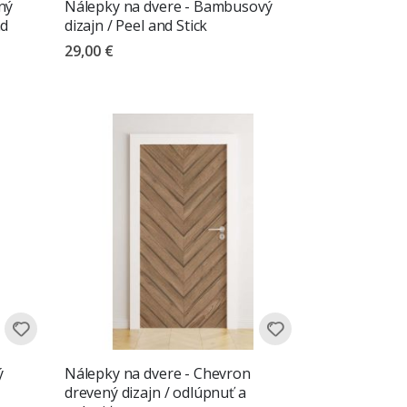
ný
Nálepky na dvere - Bambusový
nd
dizajn / Peel and Stick
29,00 €
ý
Nálepky na dvere - Chevron
drevený dizajn / odlúpnuť a