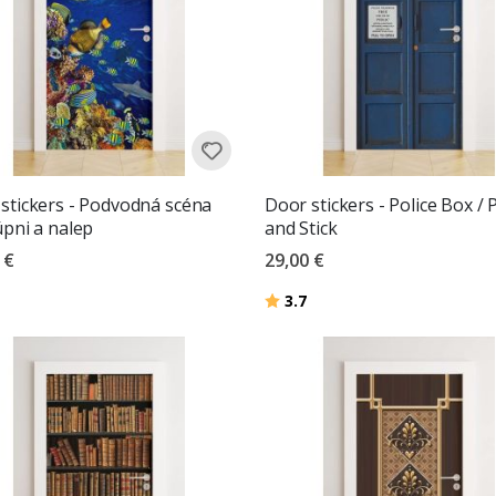
stickers - Podvodná scéna
Door stickers - Police Box / 
úpni a nalep
and Stick
 €
29,00 €
Hodnotenie:
z 5 hviezdičiek
3.7