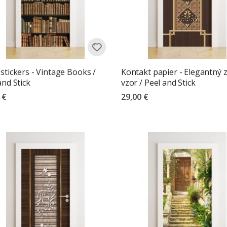
stickers - Vintage Books /
Kontakt papier - Elegantný z
and Stick
vzor / Peel and Stick
 €
29,00 €
tenie:
z 5 hviezdičiek