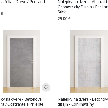
ca fólia - Drevo / Peel and
Nálepky na dvere - Abstrakt
Geometrický Dizajn / Peel a
Stick
 €
29,00 €
tenie:
z 5 hviezdičiek
ky na dvere - Betónová
Nálepky na dvere - Betónov
ra / Odstráňte a Prilepte
dizajn / Odnímateľný