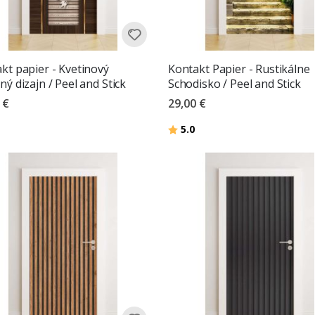
kt papier - Kvetinový
Kontakt Papier - Rustikálne
ný dizajn / Peel and Stick
Schodisko / Peel and Stick
 €
29,00 €
Hodnotenie:
z 5 hviezdičiek
5.0