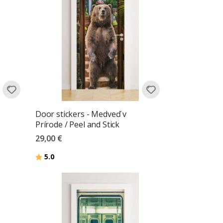
Door stickers - Medveď v
Prírode / Peel and Stick
29,00 €
Hodnotenie:
z 5 hviezdičiek
5.0