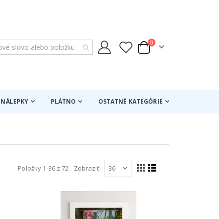
položky
0
Cart
NÁLEPKY
PLÁTNO
OSTATNÉ KATEGÓRIE
Položky
1
-
36
z
72
Zobraziť
Zobraziť
Mriežka
Zoznam
ako