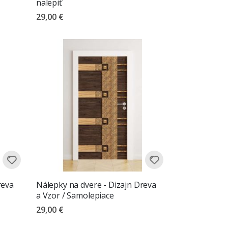
nalepiť
29,00 €
reva
Nálepky na dvere - Dizajn Dreva
a Vzor / Samolepiace
29,00 €