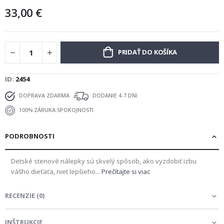
33,00 €
PRIDAŤ DO KOŠÍKA
ID
2454
DOPRAVA ZDARMA
DODANIE 4-7 DNI
100% ZÁRUKA SPOKOJNOSTI
PODROBNOSTI
Detské stenové nálepky sú skvelý spôsob, ako vyzdobiť izbu
vášho dieťaťa, niet lepšieho...
Prečítajte si viac
RECENZIE
(
0
)
INŠTRUKCIE