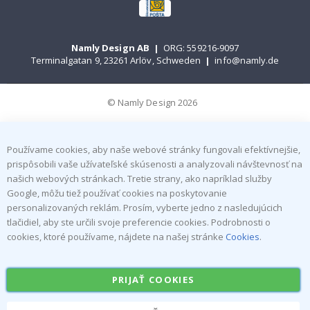
Namly Design AB
|
ORG: 559216-9097
Terminalgatan 9, 23261 Arlöv, Schweden
|
info@namly.de
© Namly Design 2026
Používame cookies, aby naše webové stránky fungovali efektívnejšie,
prispôsobili vaše užívateľské skúsenosti a analyzovali návštevnosť na
našich webových stránkach. Tretie strany, ako napríklad služby
Google, môžu tiež používať cookies na poskytovanie
personalizovaných reklám. Prosím, vyberte jedno z nasledujúcich
tlačidiel, aby ste určili svoje preferencie cookies. Podrobnosti o
cookies, ktoré používame, nájdete na našej stránke
Cookies
.
PRIJAŤ COOKIES