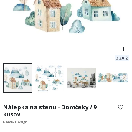
Preskočiť
na
Nálepka na stenu - Domčeky / 9
začiatok
kusov
galérie
Namly Design
obrázkov