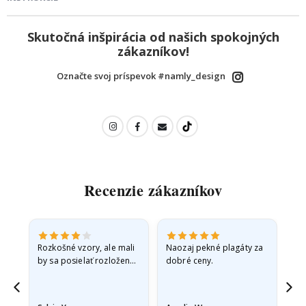
Skutočná inšpirácia od našich spokojných
zákazníkov!
Označte svoj príspevok #namly_design
Recenzie zákazníkov
Rozkošné vzory, ale mali
Naozaj pekné plagáty za
Vše
by sa posielať rozložené
dobré ceny.
v pevnej obálke. pretože
prišli zrolované a trochu
pokrčené,…