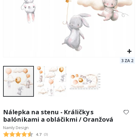
Preskočiť
na
Nálepka na stenu - Králičky s
začiatok
balónikami a obláčikmi / Oranžová
galérie
Namly Design
obrázkov
Priemerne hodnotenie:
4.7
(
hlasy:
3
)