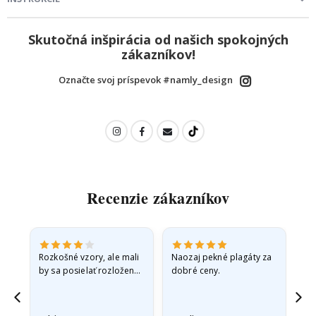
Skutočná inšpirácia od našich spokojných
zákazníkov!
Označte svoj príspevok #namly_design
Recenzie zákazníkov
Rozkošné vzory, ale mali
Naozaj pekné plagáty za
Vše
by sa posielať rozložené
dobré ceny.
v pevnej obálke. pretože
prišli zrolované a trochu
pokrčené,…