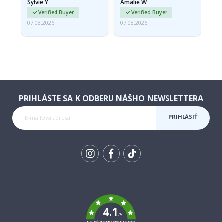
Sylvie Y
Amalie W
Ka
Verified Buyer
Verified Buyer
07.08.2026
07.08.2026
07.
PRIHLÁSTE SA K ODBERU NÁŠHO NEWSLETTERA
PRIHLÁSIŤ
SA K
ODBERU
Tik
To
k
4.1
/5
NA ZÁKLADE 1030 HLASOV