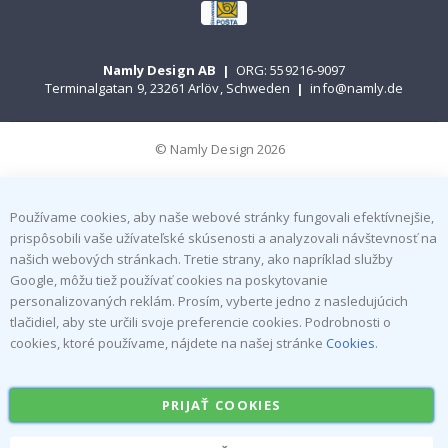
Namly Design AB
|
ORG: 559216-9097
Terminalgatan 9, 23261 Arlöv, Schweden
|
info@namly.de
© Namly Design 2026
Používame cookies, aby naše webové stránky fungovali efektívnejšie,
prispôsobili vaše užívateľské skúsenosti a analyzovali návštevnosť na
našich webových stránkach. Tretie strany, ako napríklad služby
Google, môžu tiež používať cookies na poskytovanie
personalizovaných reklám. Prosím, vyberte jedno z nasledujúcich
tlačidiel, aby ste určili svoje preferencie cookies. Podrobnosti o
cookies, ktoré používame, nájdete na našej stránke
Cookies
.
PRIJAŤ COOKIES