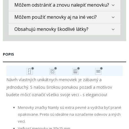
Môžem odstrániť a znovu nalepiť menovku?
Môžem použiť menovky aj na iné veci?
Obsahujú menovky škodlivé látky?
POPIS
Návrh vlastných unikátnych menoviek je zábavný a
jednoduchý. S našou širokou ponukou pozadí a motívov
budete môcť označiť všetko svoje veci - s eleganciou!
Menovky značky Namly sú extra pevné a vydržia byť prané
opakovane. Preto sú ideálne na označenie odevov a iných
vecí.
Veľkosť menovky je 30x15 mm.