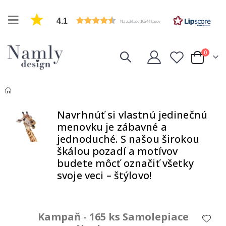
4.1
Na základe 1024 hlasov
položk
0
Cart
Navrhnúť si vlastnú jedinečnú
menovku je zábavné a
jednoduché.
S našou širokou
škálou pozadí a motívov
budete môcť
označiť všetky
svoje veci – štýlovo!
Kampaň - 165 ks Samolepiace