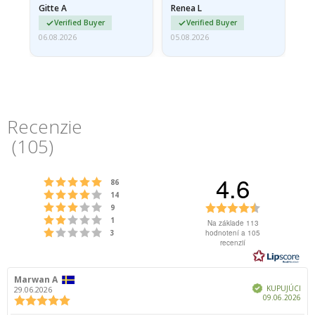
Gitte A
Renea L
Sa
poškodený. Problém
Verified Buyer
Verified Buyer
som…
06.08.2026
05.08.2026
05.
Recenzie
(
105
)
4.6
Hodnotenie 5 z 5 hviezdičiek
hlasy
86
Hodnotenie 4 z 5 hviezdičiek
hlasy
14
Hodnotenie 3 z 5 hviezdičiek
Hodnotenie
hlasy
9
Hodnotenie 2 z 5 hviezdičiek
hlasy
4.6
1
Na základe 113
Hodnotenie 1 z 5 hviezdičiek
hlasy
hodnotení a 105
3
z
recenzií
5
hviezdičiek
Autor
Marwan A
Dátum
Overený
recenzie:
recenzie:
KUPUJÚCI
29.06.2026
Dát
09.06.2026
Hodnotenie
nák
recenzie: