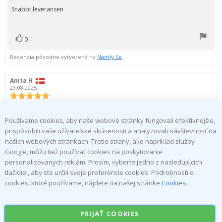
5.0
Text
Snabbt leveransen
z
recenzie:
5
hviezdičiek
0
hlas(y)
Hlasovať
za
Recenzia pôvodne vytvorená na
Namly Se
Autor
Anita H
Dátum
recenzie:
recenzie:
29.08.2025
Hodnotenie
recenzie:
5.0
Text
Pekné značky, veľa možností na ich personalizáciu
z
Používame cookies, aby naše webové stránky fungovali efektívnejšie,
recenzie:
Toto je automatický preklad. Zobraziť originál.
5
prispôsobili vaše užívateľské skúsenosti a analyzovali návštevnosť na
hviezdičiek
našich webových stránkach. Tretie strany, ako napríklad služby
Google, môžu tiež používať cookies na poskytovanie
0
hlas(y)
Hlasovať
personalizovaných reklám. Prosím, vyberte jedno z nasledujúcich
za
tlačidiel, aby ste určili svoje preferencie cookies. Podrobnosti o
Externé overenie
Recenzia pôvodne vytvorená na
namly.dk
cookies, ktoré používame, nájdete na našej stránke
Cookies
.
23.04.2026
Autor
Sofia F
Dátum
PRIJAŤ COOKIES
recenzie:
recenzie:
08.01.2025
Hodnotenie