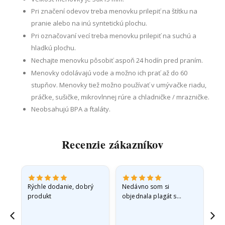
Pri značení odevov treba menovku prilepiť na štítku na
pranie alebo na inú syntetickú plochu.
Pri označovaní vecí treba menovku prilepiť na suchú a
hladkú plochu.
Nechajte menovku pôsobiť aspoň 24 hodín pred praním.
Menovky odolávajú vode a možno ich prať až do 60
stupňov. Menovky tiež možno používať v umývačke riadu,
práčke, sušičke, mikrovlnnej rúre a chladničke / mrazničke.
Neobsahujú BPA a ftaláty.
Recenzie zákazníkov
 -
Rýchle dodanie, dobrý
Nedávno som si
So
produkt
objednala plagát s
fo
sť
princeznou pre svoju
sp
vnučku. Plagát bol pri
sk
ed,
preprave mierne
rýc