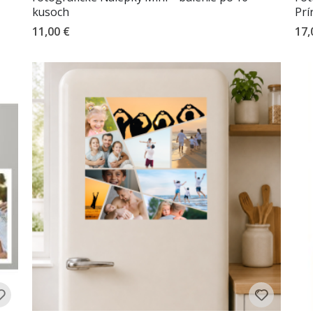
kusoch
Prí
11,00 €
17,