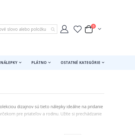
položky
0
Cart
NÁLEPKY
PLÁTNO
OSTATNÉ KATEGÓRIE
ekciou dizajnov sú tieto nálepky ideálne na pridanie
kom pre priateľov a rodinu. Užite si prechádzanie