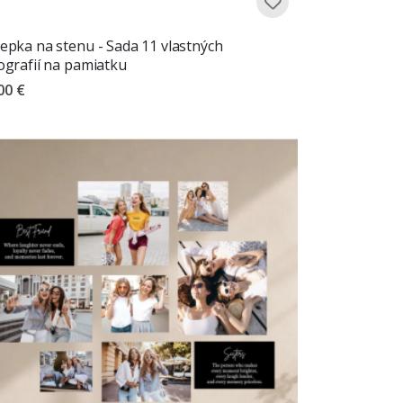
epka na stenu - Sada 11 vlastných
ografií na pamiatku
00 €