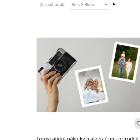
Nastaviť
Zoradiť podľa
vzostupný
smer
Fotografické nálepky malé 5x7 cm - prírodné,