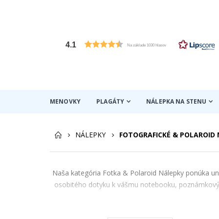
4.1
Na základe 1030 hlasov
MENOVKY
PLAGÁTY
NÁLEPKA NA STENU
NÁLEPKY
FOTOGRAFICKÉ & POLAROID 
Naša kategória Fotka & Polaroid Nálepky ponúka unik
osobitého dotyku k vášmu notebooku, poznámkovým 