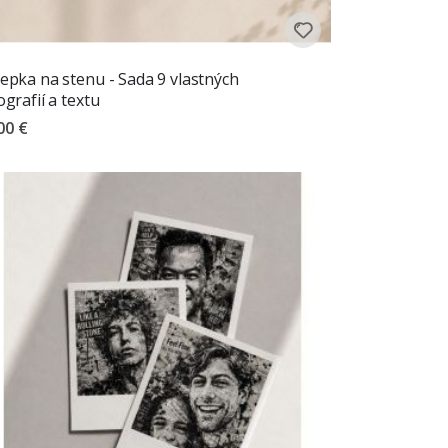
epka na stenu - Sada 9 vlastných
ografií a textu
00 €