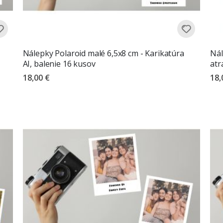
Nálepky Polaroid malé 6,5x8 cm - Karikatúra
Nál
AI, balenie 16 kusov
atr
18,00 €
18,