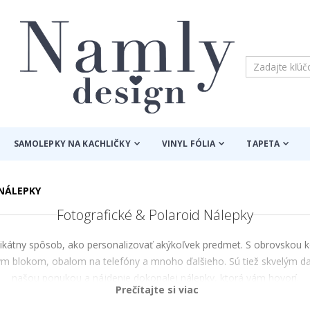
SAMOLEPKY NA KACHLIČKY
VINYL FÓLIA
TAPETA
NÁLEPKY
Fotografické & Polaroid Nálepky
átny spôsob, ako personalizovať akýkoľvek predmet. S obrovskou kol
blokom, obalom na telefóny a mnoho ďalšieho. Sú tiež skvelým darče
našou ponukou a nájdenie dokonalej nálepky, ktorá vám hovorí.
Prečítajte si viac