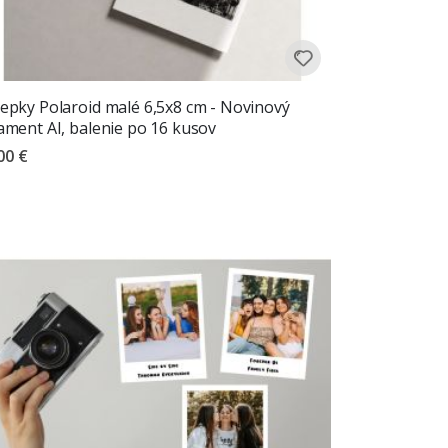
epky Polaroid malé 6,5x8 cm - Novinový
ament AI, balenie po 16 kusov
00 €