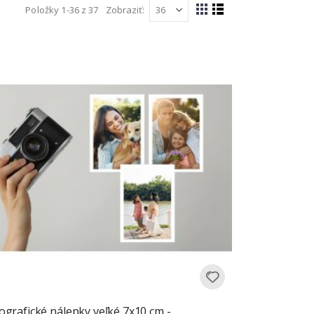
Položky
1
-
36
z
37
Zobraziť
Zobraziť
Mriežka
Zoznam
ako
ografické nálepky veľké 7x10 cm -