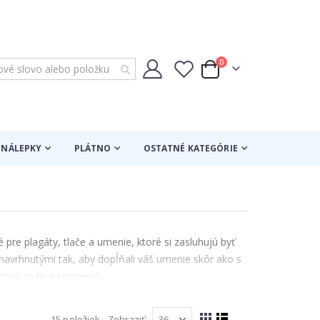
položky
0
Cart
NÁLEPKY
PLÁTNO
OSTATNÉ KATEGÓRIE
re plagáty, tlače a umenie, ktoré si zasluhujú byť
navrhnutými tak, aby dopĺňali váš umenie skôr ako s
stojí za to sa pozerať.
ká na to, aby obstála ako samostatný hlavný kus, a
15
položiek
Zobraziť