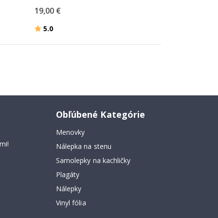
19,00 €
Hodnotenie:
z 5 hviezdičiek
5.0
Obľúbené Kategórie
Menovky
mi!
Nálepka na stenu
Samolepky na kachličky
Plagáty
Nálepky
Vinyl fólia