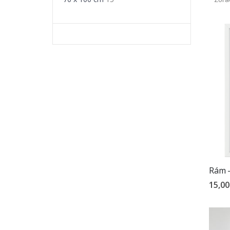
pri
kancelá
Ponúk
čisté č
formátm
Rám –
15,00