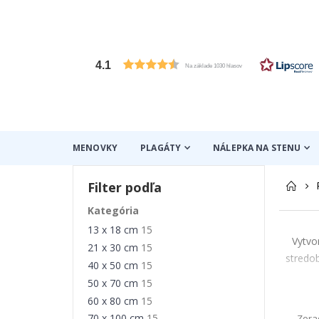
4.1
Na základe 1030 hlasov
MENOVKY
PLAGÁTY
NÁLEPKA NA STENU
Filter podľa
Kategória
13 x 18 cm
15
Vytvo
21 x 30 cm
15
stredob
40 x 50 cm
15
50 x 70 cm
15
60 x 80 cm
15
30x40
70 x 100 cm
15
Zora