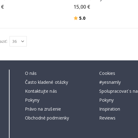
 €
15,00 €
Hodnotenie:
z 5 hviezdičiek
5.0
aziť
O nás
Cookies
Často kladené otázky
#yesnamly
Kontaktujte nás
Spolupracovať s na
Pokyny
Pokyny
Právo na zrušenie
Inspiration
Obchodné podmienky
Reviews