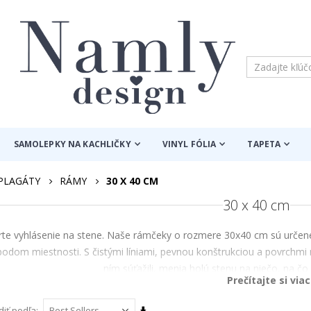
SAMOLEPKY NA KACHLIČKY
VINYL FÓLIA
TAPETA
PLAGÁTY
RÁMY
30 X 40 CM
30 x 40 cm
rte vyhlásenie na stene. Naše rámčeky o rozmere 30x40 cm sú určené p
odom miestnosti. S čistými líniami, pevnou konštrukciou a povrchmi 
ním súťažili, menia holú stenu na niečo, na čo 
Prečítajte si viac
 cm je jednou z najčastejších veľkostí pre stenové umenia, dosť veľ
Nastaviť
diť podľa