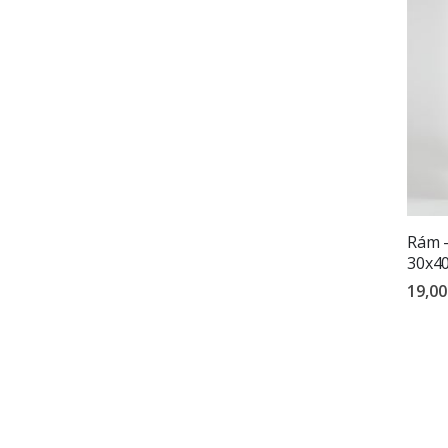
Rám –
30x4
19,00