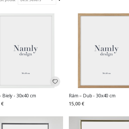
tom stále ľahko ju zladiť do vyváženej galérie na stene. Je to prirod
vzostupný
rie, kdekoľvek chcete, aby tlač ovládla priestor. Či už rámujete obľúb
smer
mu dáva priestor na dýchan
ame rámčeky 30x40 cm v rôznych povrchoch, aby vyhovovali akémukoľ
ierne a biele. Zavešte jeden samostatne pre okamžitý dopad, alebo 
i, na vytvorenie galérie na stene s hĺbkou a osobnosťou. Prezrite si c
vaše umenie.
 Biely - 30x40 cm
Rám – Dub - 30x40 cm
 €
15,00 €