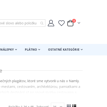
položky
0
Cart
NÁLEPKY
PLÁTNO
OSTATNÉ KATEGÓRIE
e
ečných plagátov, ktoré sme vytvorili u nás v Namly.
né mestami, cestovaním, architektúrou, pamiatkami a
ických destinácií až po snové motívy cestovania a
obnosť, teplo a pocit dobrodružstva. Perfektné pre
še plagáty Miest & Cestovania sú navrhnuté tak, aby
Položky
1
-
36
z
48
Zobraziť