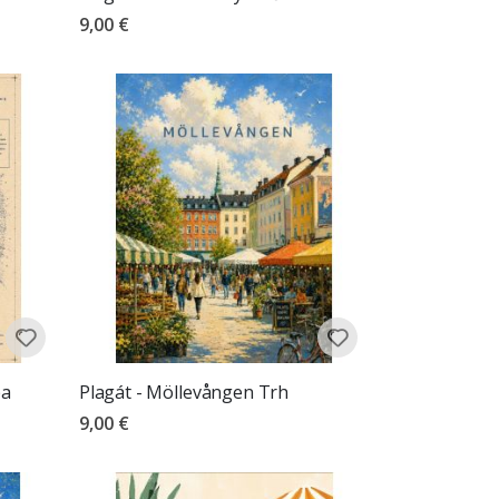
9,00 €
pa
Plagát - Möllevången Trh
9,00 €