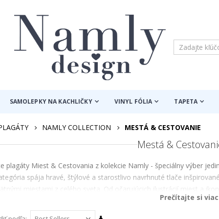
SAMOLEPKY NA KACHLIČKY
VINYL FÓLIA
TAPETA
PLAGÁTY
NAMLY COLLECTION
MESTÁ & CESTOVANIE
Mestá & Cestovani
e plagáty Miest & Cestovania z kolekcie Namly - špeciálny výber jedin
ategória spája hravé, štýlové a starostlivo navrhnuté tlače inšpirova
tnými miestami z celého sveta. Od očarujúcich ilustrácií miest a ikon
Prečítajte si viac
ké detaily, každý plagát je vytvorený tak, aby pridal vašim stenám os
ie izby, spálne, kancelárie, chodby a domovy milujúce cestovanie, na
Nastaviť
diť podľa