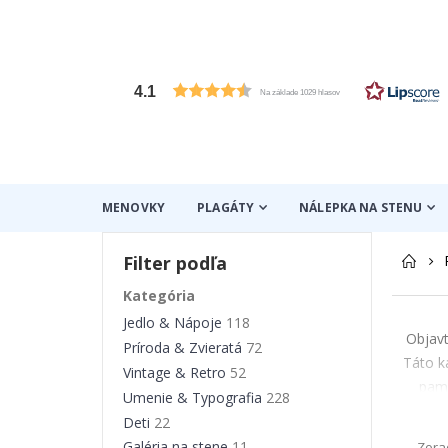
4.1
Na základe 1029 hlasov
MENOVKY
PLAGÁTY
NÁLEPKA NA STENU
Filter podľa
Kategória
Jedlo & Nápoje
118
Objavt
Príroda & Zvieratá
72
Táto k
Vintage & Retro
52
pamä
Umenie & Typografia
228
mests
Deti
22
obývac
Galéria na stene
11
Zora