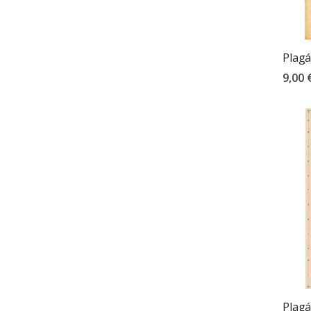
Plagá
9,00 
Plagá