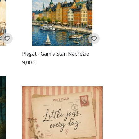
Plagát - Gamla Stan Nábřežie
9,00 €