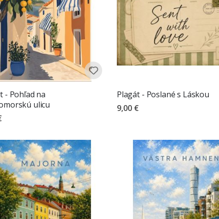
t - Pohľad na
Plagát - Poslané s Láskou
omorskú ulicu
9,00 €
€