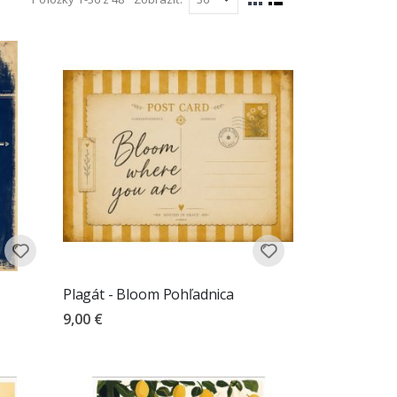
Zobraziť
jšie a plné túžby po cestovaní.
Mriežka
Zoznam
ako
Plagát - Bloom Pohľadnica
9,00 €