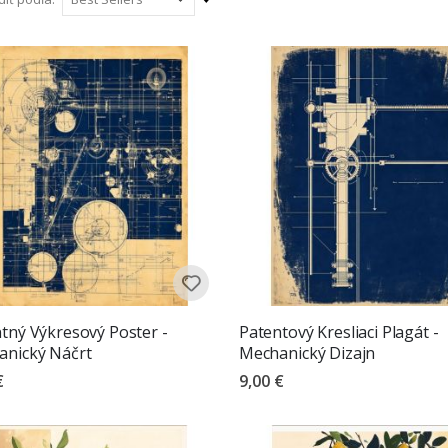
každodenné priestory pôsobili osobnejšie, inšpiratívne
vzostupný
smer
tný Výkresový Poster -
Patentový Kresliaci Plagát -
anický Náčrt
Mechanický Dizajn
€
9,00 €