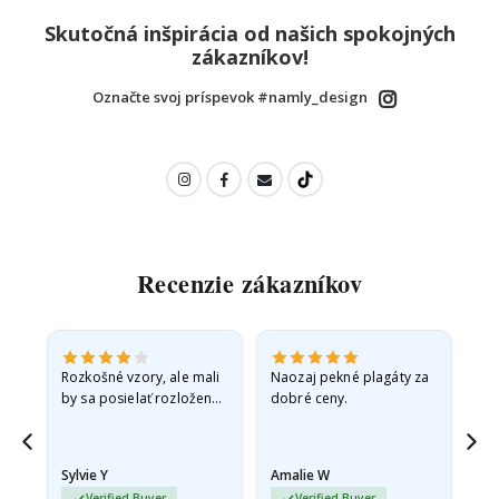
Skutočná inšpirácia od našich spokojných
zákazníkov!
Označte svoj príspevok #namly_design
Recenzie zákazníkov
Rozkošné vzory, ale mali
Naozaj pekné plagáty za
Vše
by sa posielať rozložené
dobré ceny.
v pevnej obálke. pretože
prišli zrolované a trochu
pokrčené,…
Sylvie Y
Amalie W
Ka
Verified Buyer
Verified Buyer