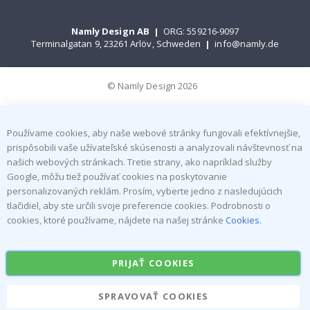
Namly Design AB
|
ORG: 559216-9097
Terminalgatan 9, 23261 Arlöv, Schweden
|
info@namly.de
© Namly Design 2026
Používame cookies, aby naše webové stránky fungovali efektívnejšie,
prispôsobili vaše užívateľské skúsenosti a analyzovali návštevnosť na
našich webových stránkach. Tretie strany, ako napríklad služby
Google, môžu tiež používať cookies na poskytovanie
personalizovaných reklám. Prosím, vyberte jedno z nasledujúcich
tlačidiel, aby ste určili svoje preferencie cookies. Podrobnosti o
cookies, ktoré používame, nájdete na našej stránke
Cookies
.
PRIJAŤ COOKIES
SPRAVOVAŤ COOKIES