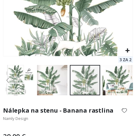
Preskočiť
na
Nálepka na stenu - Banana rastlina
začiatok
Namly Design
galérie
obrázkov