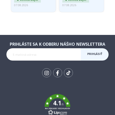
07.08.2026
07.08.2026
07.
PRIHLÁSTE SA K ODBERU NÁŠHO NEWSLETTERA
PRIHLÁSIŤ
SA K
ODBERU
Tik
To
k
4.1
/5
NA ZÁKLADE 1032 HLASOV