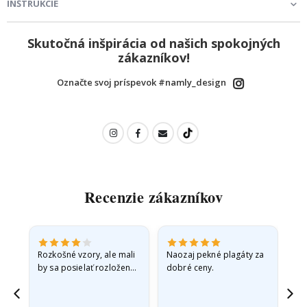
INŠTRUKCIE
Skutočná inšpirácia od našich spokojných
zákazníkov!
Označte svoj príspevok #namly_design
Recenzie zákazníkov
Rozkošné vzory, ale mali
Naozaj pekné plagáty za
Vše
by sa posielať rozložené
dobré ceny.
v pevnej obálke. pretože
prišli zrolované a trochu
pokrčené,…