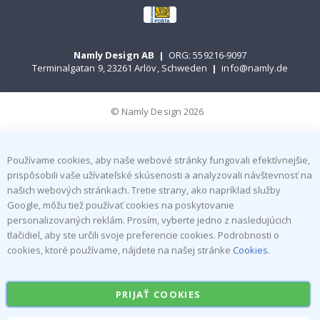
Namly Design AB
|
ORG: 559216-9097
Terminalgatan 9, 23261 Arlöv, Schweden
|
info@namly.de
© Namly Design 2026
Používame cookies, aby naše webové stránky fungovali efektívnejšie,
prispôsobili vaše užívateľské skúsenosti a analyzovali návštevnosť na
našich webových stránkach. Tretie strany, ako napríklad služby
Google, môžu tiež používať cookies na poskytovanie
personalizovaných reklám. Prosím, vyberte jedno z nasledujúcich
tlačidiel, aby ste určili svoje preferencie cookies. Podrobnosti o
cookies, ktoré používame, nájdete na našej stránke
Cookies
.
PRIJAŤ COOKIES