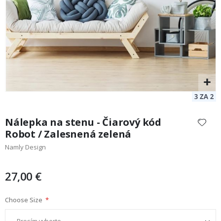
Preskočiť
na
Nálepka na stenu - Čiarový kód
začiatok
Robot / Zalesnená zelená
galérie
Namly Design
obrázkov
27,00 €
Choose Size