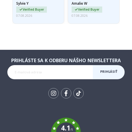
Sylvie Y
Amalie W
Ka
Verified Buyer
Verified Buyer
07.08.2026
07.08.2026
07.
PRIHLÁSTE SA K ODBERU NÁŠHO NEWSLETTERA
PRIHLÁSIŤ
SA K
ODBERU
Tik
To
k
4.1
/5