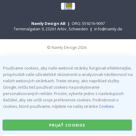
Namly Design AB
|
ORG: 559216-9097
Terminalgatan 9, 23261 Arlöv, Schweden
|
info@namly.de
© Namly Design 2026
Používame cookies, aby naše webové stránky fungovali efektívnejšie,
prispôsobili vaše užívateľské skúsenosti a analyzovali návštevnosť na
našich webových stránkach. Tretie strany, ako napríklad služby
Google, môžu tiež používať cookies na poskytovanie
personalizovaných reklám. Prosím, vyberte jedno z nasledujúcich
tlačidiel, aby ste určili svoje preferencie cookies. Podrobnosti o
cookies, ktoré používame, nájdete na našej stránke
Cookies
.
PRIJAŤ COOKIES