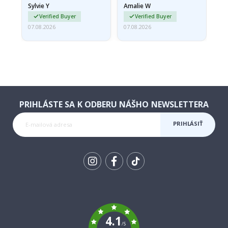
Sylvie Y
Amalie W
Ka
Verified Buyer
Verified Buyer
07.08.2026
07.08.2026
07.
PRIHLÁSTE SA K ODBERU NÁŠHO NEWSLETTERA
PRIHLÁSIŤ
SA K
ODBERU
Tik
To
k
4.1
/5