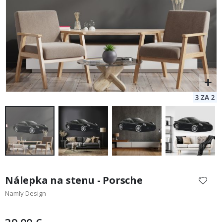
Preskočiť
na
Nálepka na stenu - Porsche
začiatok
Namly Design
galérie
obrázkov