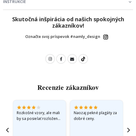
INŠTRUKCIE
Skutočná inšpirácia od našich spokojných
zákazníkov!
Označte svoj príspevok #namly_design
Recenzie zákazníkov
Rozkošné vzory, ale mali
Naozaj pekné plagáty za
Vše
by sa posielať rozložené
dobré ceny.
v pevnej obálke. pretože
prišli zrolované a trochu
pokrčené,…