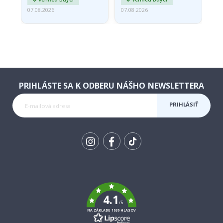
07.08.2026
07.08.2026
07.
PRIHLÁSTE SA K ODBERU NÁŠHO NEWSLETTERA
PRIHLÁSIŤ
SA K
ODBERU
Tik
To
k
4.1
/5
NA ZÁKLADE 1030 HLASOV