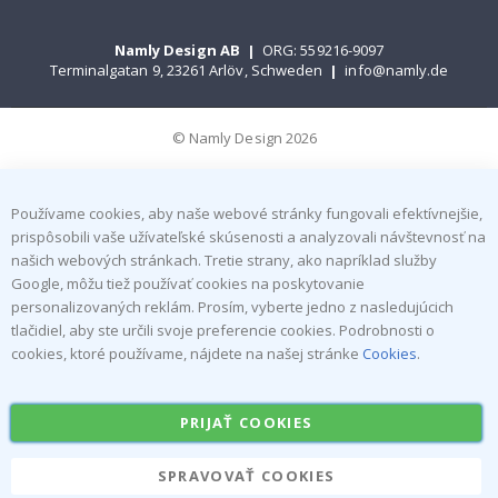
Namly Design AB
|
ORG: 559216-9097
Terminalgatan 9, 23261 Arlöv, Schweden
|
info@namly.de
© Namly Design 2026
Používame cookies, aby naše webové stránky fungovali efektívnejšie,
prispôsobili vaše užívateľské skúsenosti a analyzovali návštevnosť na
našich webových stránkach. Tretie strany, ako napríklad služby
Google, môžu tiež používať cookies na poskytovanie
personalizovaných reklám. Prosím, vyberte jedno z nasledujúcich
tlačidiel, aby ste určili svoje preferencie cookies. Podrobnosti o
cookies, ktoré používame, nájdete na našej stránke
Cookies
.
PRIJAŤ COOKIES
SPRAVOVAŤ COOKIES