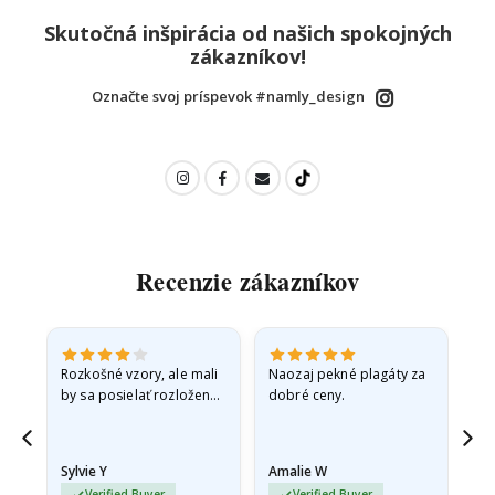
Skutočná inšpirácia od našich spokojných
zákazníkov!
Označte svoj príspevok #namly_design
Recenzie zákazníkov
Rozkošné vzory, ale mali
Naozaj pekné plagáty za
Vše
by sa posielať rozložené
dobré ceny.
v pevnej obálke. pretože
prišli zrolované a trochu
pokrčené,…
Sylvie Y
Amalie W
Ka
Verified Buyer
Verified Buyer