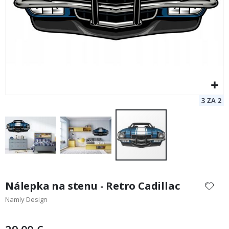
Preskočiť
na
Nálepka na stenu - Retro Cadillac
začiatok
Namly Design
galérie
obrázkov