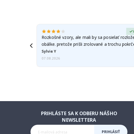
erified Buyer
Rozkošné vzory, ale mali by sa posielať rozlož
obálke. pretože prišli zrolované a trochu pokr
Sylvie Y
07.08.2026
PRIHLÁSTE SA K ODBERU NÁŠHO
NEWSLETTERA
PRIHLÁSIŤ