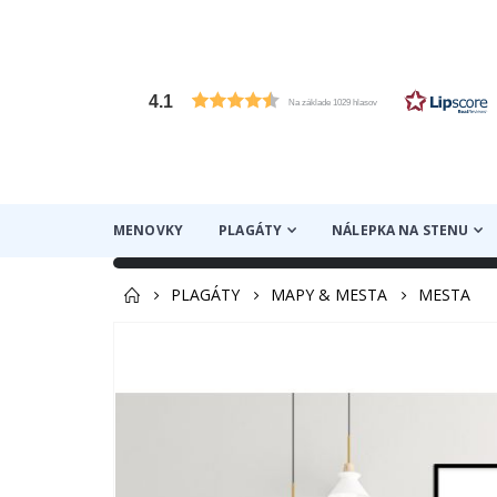
4.1
Na základe 1029 hlasov
MENOVKY
PLAGÁTY
NÁLEPKA NA STENU
PLAGÁTY
MAPY & MESTA
MESTA
Preskočiť
na
koniec
galérie
obrázkov