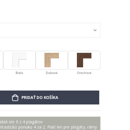
Biela
Dubová
Orechová
PRIDAŤ DO KOŠÍKA
idali ste 0 z 4 plagátov
antastickú ponuku 4 za 2. Platí len pre plagáty, rámy