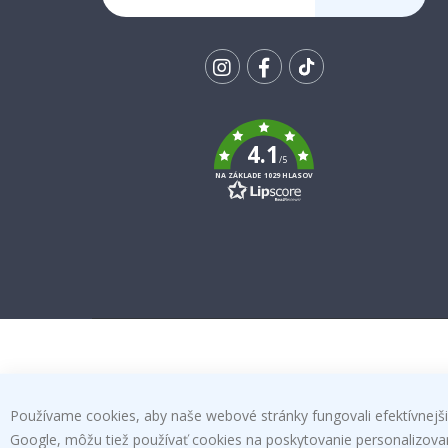
SA K
ODBERU
Tik
To
k
4.1
/5
NA ZÁKLADE 1029 HLASOV
Používame cookies, aby naše webové stránky fungovali efektívnejšie
Google, môžu tiež používať cookies na poskytovanie personalizovanýc