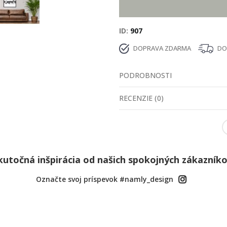
ID
907
DOPRAVA ZDARMA
DOD
PODROBNOSTI
RECENZIE
(
0
)
kutočná inšpirácia od našich spokojných zákazníko
Označte svoj príspevok #namly_design