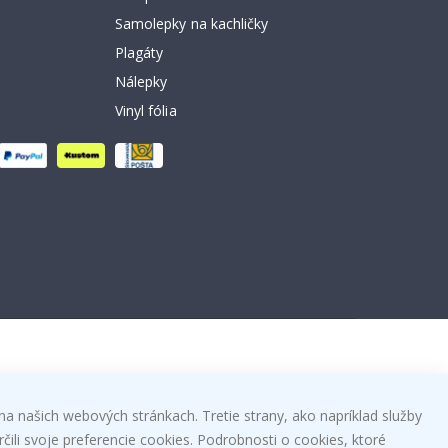
Samolepky na kachličky
Plagáty
Nálepky
Vinyl fólia
na našich webových stránkach. Tretie strany, ako napríklad služby
čili svoje preferencie cookies. Podrobnosti o cookies, ktoré