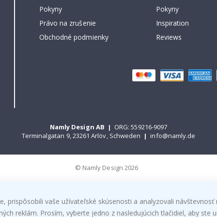
Pokyny
Pokyny
Právo na zrušenie
Inspiration
Obchodné podmienky
Reviews
Namly Design AB
|
ORG: 559216-9097
Terminalgatan 9, 23261 Arlöv, Schweden
|
info@namly.de
© Namly Design 2026
, prispôsobili vaše užívateľské skúsenosti a analyzovali návštevnosť 
h reklám. Prosím, vyberte jedno z nasledujúcich tlačidiel, aby ste ur