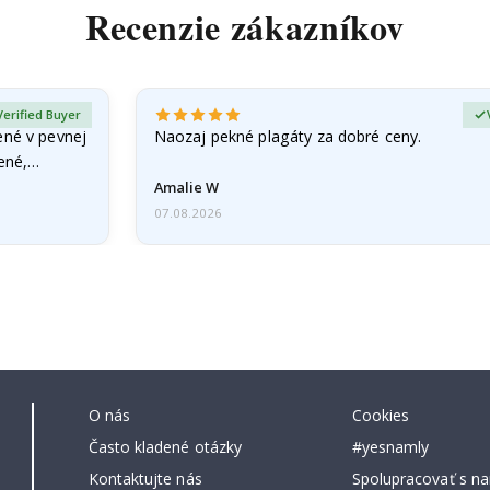
Recenzie zákazníkov
Verified Buyer
ené v pevnej
Naozaj pekné plagáty za dobré ceny.
čené,…
Amalie W
07.08.2026
O nás
Cookies
Často kladené otázky
#yesnamly
Kontaktujte nás
Spolupracovať s na