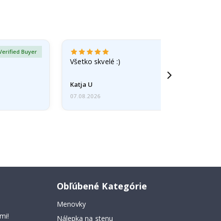
Verified Buyer
Všetko skvelé :)
Katja U
07.08.2026
Obľúbené Kategórie
Menovky
mi!
Nálepka na stenu