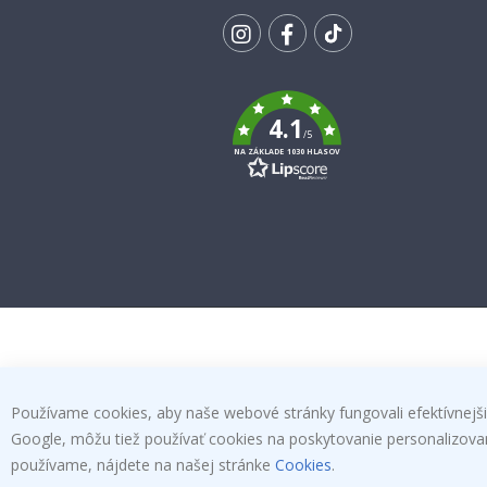
SA K
ODBERU
Tik
To
k
4.1
/5
NA ZÁKLADE 1030 HLASOV
Používame cookies, aby naše webové stránky fungovali efektívnejšie
Google, môžu tiež používať cookies na poskytovanie personalizovanýc
používame, nájdete na našej stránke
Cookies
.