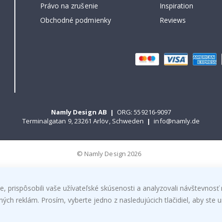
Právo na zrušenie
Inspiration
Obchodné podmienky
Reviews
Namly Design AB
|
ORG: 559216-9097
Terminalgatan 9, 23261 Arlöv, Schweden
|
info@namly.de
© Namly Design 2026
, prispôsobili vaše užívateľské skúsenosti a analyzovali návštevnosť 
h reklám. Prosím, vyberte jedno z nasledujúcich tlačidiel, aby ste ur