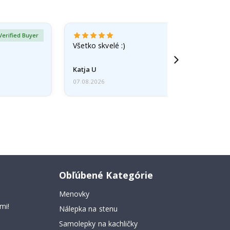
Verified Buyer
Všetko skvelé :)
Katja U
07.08.2026
Obľúbené Kategórie
Menovky
mi!
Nálepka na stenu
Samolepky na kachličky