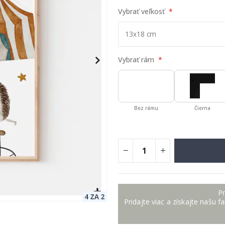
Vybrať veľkosť
Vybrať rám
Bez rámu
Čierna
Pr
Pridajte viac a získajte našu f