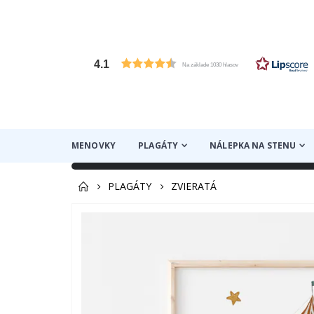
4.1
Na základe 1030 hlasov
MENOVKY
PLAGÁTY
NÁLEPKA NA STENU
PLAGÁTY
ZVIERATÁ
Preskočiť
na
koniec
galérie
obrázkov