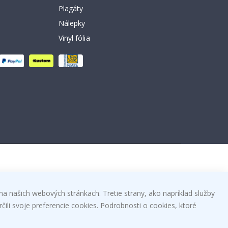
Plagáty
Nálepky
Vinyl fólia
na našich webových stránkach. Tretie strany, ako napríklad služby
čili svoje preferencie cookies. Podrobnosti o cookies, ktoré