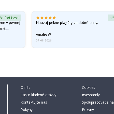
Verified Buyer
ené v pevnej
Naozaj pekné plagáty za dobré ceny.
čené,…
Amalie W
07.08.2026
O nás
Cookies
Často kladené otázky
#yesnamly
Kontaktujte nás
Spolupracovať s na
Pokyny
Pokyny