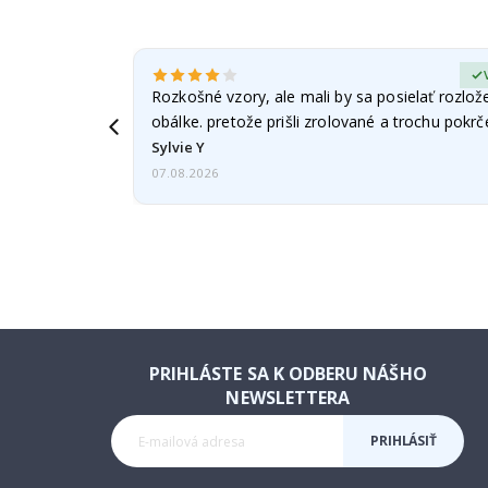
erified Buyer
Rozkošné vzory, ale mali by sa posielať rozlož
obálke. pretože prišli zrolované a trochu pokr
Sylvie Y
07.08.2026
PRIHLÁSTE SA K ODBERU NÁŠHO
NEWSLETTERA
PRIHLÁSIŤ