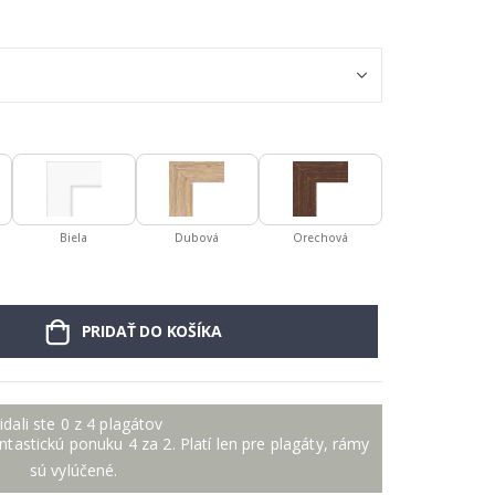
Biela
Dubová
Orechová
PRIDAŤ DO KOŠÍKA
idali ste 0 z 4 plagátov
antastickú ponuku 4 za 2. Platí len pre plagáty, rámy
sú vylúčené.