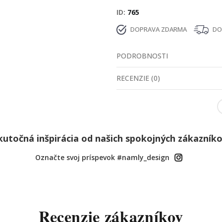
ID
765
DOPRAVA ZDARMA
DOD
PODROBNOSTI
RECENZIE
(
0
)
kutočná inšpirácia od našich spokojných zákazníko
Označte svoj príspevok #namly_design
Recenzie zákazníkov