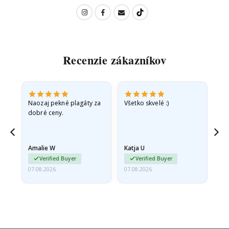
Recenzie zákazníkov
v
Naozaj pekné plagáty za
Všetko skvelé :)
Rý
dobré ceny.
pr
jd
Amalie W
Katja U
Gi
ma…
Verified Buyer
Verified Buyer
07.08.2026
07.08.2026
06.