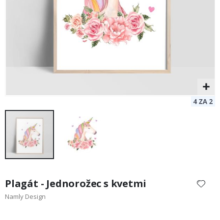
Preskočiť
na
Plagát - Jednorožec s kvetmi
začiatok
Namly Design
galérie
obrázkov