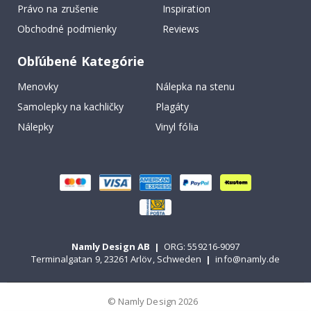
Právo na zrušenie
Inspiration
Obchodné podmienky
Reviews
Obľúbené Kategórie
Menovky
Nálepka na stenu
Samolepky na kachličky
Plagáty
Nálepky
Vinyl fólia
Namly Design AB
|
ORG: 559216-9097
Terminalgatan 9, 23261 Arlöv, Schweden
|
info@namly.de
© Namly Design 2026