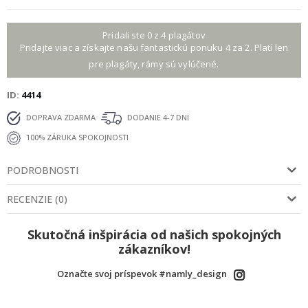
Pridali ste 0 z 4 plagátov
Pridajte viac a získajte našu fantastickú ponuku 4 za 2. Platí len
pre plagáty, rámy sú vylúčené.
ID
4414
DOPRAVA ZDARMA
DODANIE 4-7 DNI
100% ZÁRUKA SPOKOJNOSTI
PODROBNOSTI
RECENZIE
(
0
)
Skutočná inšpirácia od našich spokojných
zákazníkov!
Označte svoj príspevok #namly_design