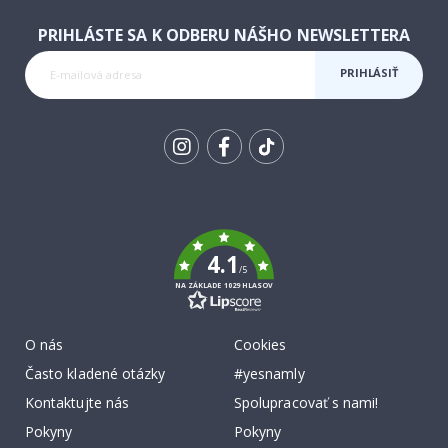
PRIHLÁSTE SA K ODBERU NÁŠHO NEWSLETTERA
PRIHLÁSIŤ
SA K
ODBERU
Tik
To
k
4.1
/5
NA ZÁKLADE 1029 HLASOV
O nás
Cookies
Často kladené otázky
#yesnamly
Kontaktujte nás
Spolupracovať s nami!
Pokyny
Pokyny