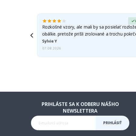
erified Buyer
Rozkošné vzory, ale mali by sa posielať rozlož
obálke. pretože prišli zrolované a trochu pokr
Sylvie Y
07.08.2026
PRIHLÁSTE SA K ODBERU NÁŠHO
NEWSLETTERA
PRIHLÁSIŤ