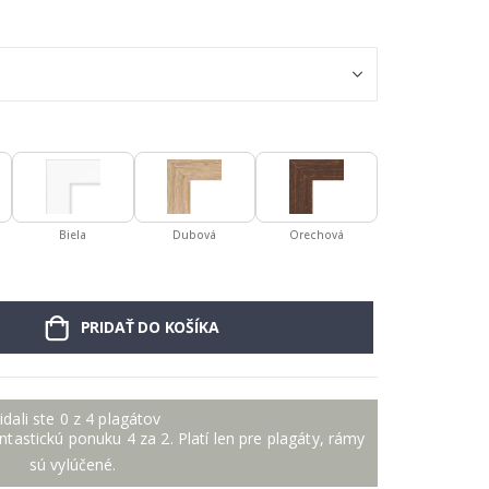
Biela
Dubová
Orechová
PRIDAŤ DO KOŠÍKA
idali ste 0 z 4 plagátov
antastickú ponuku 4 za 2. Platí len pre plagáty, rámy
sú vylúčené.