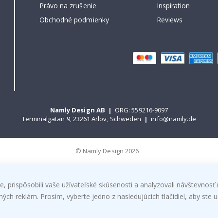
Právo na zrušenie
Inspiration
Obchodné podmienky
Reviews
Namly Design AB
|
ORG: 559216-9097
Terminalgatan 9, 23261 Arlöv, Schweden
|
info@namly.de
© Namly Design 2026
, prispôsobili vaše užívateľské skúsenosti a analyzovali návštevnosť 
h reklám. Prosím, vyberte jedno z nasledujúcich tlačidiel, aby ste ur