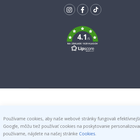
SA K
ODBERU
Tik
To
k
4.1
/5
NA ZÁKLADE 1029 HLASOV
Používame cookies, aby naše webové stránky fungovali efektívnejšie
Google, môžu tiež používať cookies na poskytovanie personalizovanýc
používame, nájdete na našej stránke
Cookies
.