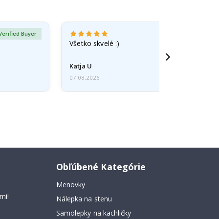
Verified Buyer
Všetko skvelé :)
Katja U
07.08.2026
Obľúbené Kategórie
Menovky
mi!
Nálepka na stenu
Samolepky na kachličky