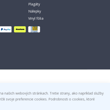
Plagáty
Nálepky
Vinyl fólia
na našich webových stránkach. Tretie strany, ako napríklad služby
čili svoje preferencie cookies. Podrobnosti o cookies, ktoré