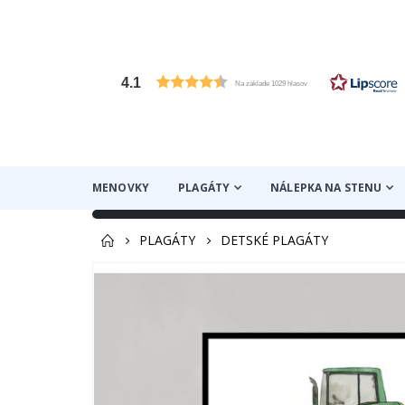
4.1
Na základe 1029 hlasov
MENOVKY
PLAGÁTY
NÁLEPKA NA STENU
PLAGÁTY
DETSKÉ PLAGÁTY
Preskočiť
na
koniec
galérie
obrázkov