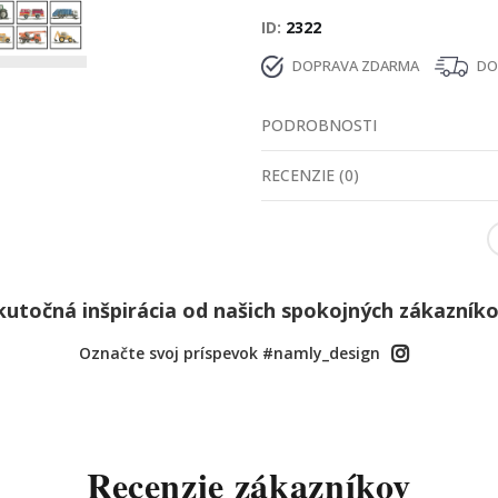
ID
2322
DOPRAVA ZDARMA
DOD
PODROBNOSTI
RECENZIE
(
0
)
kutočná inšpirácia od našich spokojných zákazníko
Označte svoj príspevok #namly_design
Recenzie zákazníkov