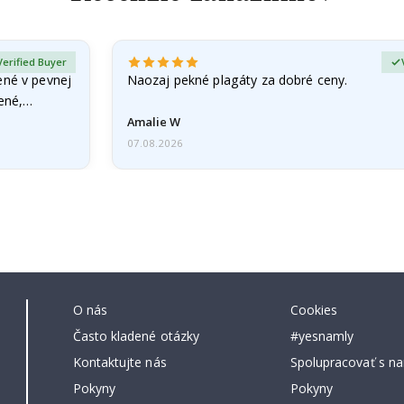
Verified Buyer
ené v pevnej
Naozaj pekné plagáty za dobré ceny.
čené,…
Amalie W
07.08.2026
O nás
Cookies
Často kladené otázky
#yesnamly
Kontaktujte nás
Spolupracovať s na
Pokyny
Pokyny