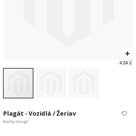
Preskočiť
na
Plagát - Vozidlá / Žeriav
začiatok
Namly Design
galérie
obrázkov