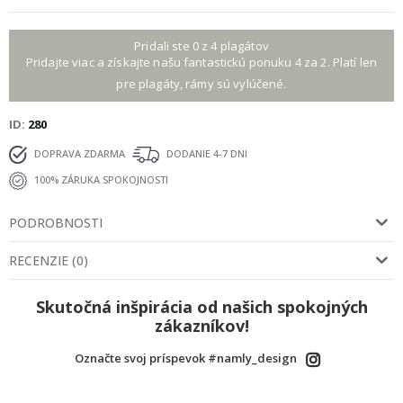
Pridali ste 0 z 4 plagátov
Pridajte viac a získajte našu fantastickú ponuku 4 za 2. Platí len
pre plagáty, rámy sú vylúčené.
ID
280
DOPRAVA ZDARMA
DODANIE 4-7 DNI
100% ZÁRUKA SPOKOJNOSTI
PODROBNOSTI
RECENZIE
(
0
)
Skutočná inšpirácia od našich spokojných
zákazníkov!
Označte svoj príspevok #namly_design