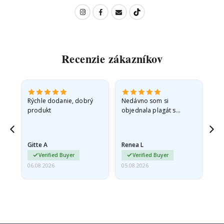
Recenzie zákazníkov
 -
Rýchle dodanie, dobrý
Nedávno som si
So
produkt
objednala plagát s
fo
sť
princeznou pre svoju
sp
vnučku. Plagát bol pri
sk
ed,
preprave mierne
rýc
Gitte A
Renea L
Sa
poškodený. Problém
Verified Buyer
Verified Buyer
som…
06.08.2026
05.08.2026
05.