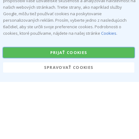
prispôsobili vaše užívateľské skúsenosti a analyzovali návštevnosť na
Právo na zrušenie
Inspiration
našich webových stránkach. Tretie strany, ako napríklad služby
Obchodné podmienky
Reviews
Google, môžu tiež používať cookies na poskytovanie
personalizovaných reklám. Prosím, vyberte jedno z nasledujúcich
Obľúbené Kategórie
tlačidiel, aby ste určili svoje preferencie cookies. Podrobnosti o
cookies, ktoré používame, nájdete na našej stránke
Cookies
.
Menovky
Nálepka na stenu
Samolepky na kachličky
Plagáty
PRIJAŤ COOKIES
Nálepky
Vinyl fólia
SPRAVOVAŤ COOKIES
Namly Design AB
|
ORG: 559216-9097
Terminalgatan 9, 23261 Arlöv, Schweden
|
info@namly.de
© Namly Design 2026