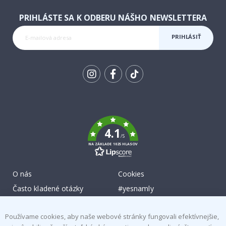
PRIHLÁSTE SA K ODBERU NÁŠHO NEWSLETTERA
PRIHLÁSIŤ
SA K
ODBERU
Tik
To
k
4.1
/5
NA ZÁKLADE 1025 HLASOV
O nás
Cookies
Často kladené otázky
#yesnamly
Kontaktujte nás
Spolupracovať s nami!
Používame cookies, aby naše webové stránky fungovali efektívnejšie,
Pokyny
Pokyny