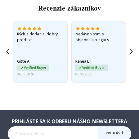
Recenzie zákazníkov
 -
Rýchle dodanie, dobrý
Nedávno som si
So
produkt
objednala plagát s
fo
sť
princeznou pre svoju
sp
vnučku. Plagát bol pri
sk
ed,
preprave mierne
rýc
Gitte A
Renea L
Sa
poškodený. Problém
Verified Buyer
Verified Buyer
som…
06.08.2026
05.08.2026
05.
PRIHLÁSTE SA K ODBERU NÁŠHO NEWSLETTERA
PRIHLÁSIŤ