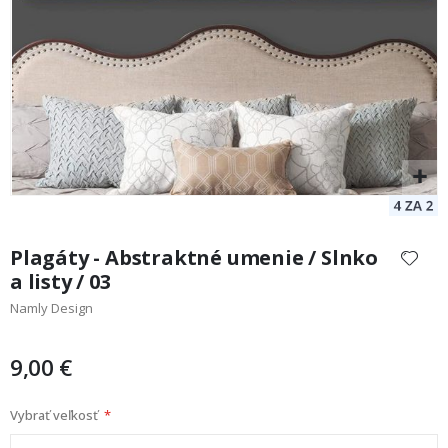
Preskočiť
na
Plagáty - Abstraktné umenie / Slnko
začiatok
a listy / 03
galérie
Namly Design
obrázkov
9,00 €
Vybrať veľkosť