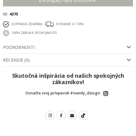
pre plagáty, rámy sú vylúčené.
ID
4375
DOPRAVA ZDARMA
DODANIE 4-7 DNI
100% ZÁRUKA SPOKOJNOSTI
PODROBNOSTI
RECENZIE
(
0
)
Skutočná inšpirácia od našich spokojných
zákazníkov!
Označte svoj príspevok #namly_design