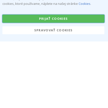
cookies, ktoré používame, nájdete na našej stránke
Cookies
.
Menovky
Nálepka na stenu
Samolepky na kachličky
Plagáty
PRIJAŤ COOKIES
Nálepky
Vinyl fólia
SPRAVOVAŤ COOKIES
Namly Design AB
|
ORG: 559216-9097
Terminalgatan 9, 23261 Arlöv, Schweden
|
info@namly.de
© Namly Design 2026