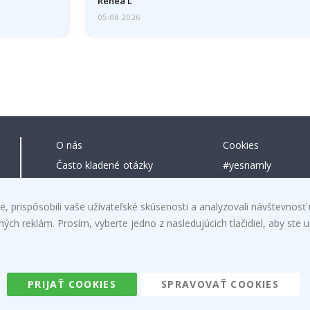
Problém som…
Renea L
05.08.2026
O nás
Cookies
Často kladené otázky
#yesnamly
Kontaktujte nás
Spolupracovať s na
Pokyny
Pokyny
, prispôsobili vaše užívateľské skúsenosti a analyzovali návštevnosť 
h reklám. Prosím, vyberte jedno z nasledujúcich tlačidiel, aby ste ur
Právo na zrušenie
Inspiration
Obchodné podmienky
Reviews
PRIJAŤ COOKIES
SPRAVOVAŤ COOKIES