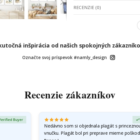
RECENZIE
(
0
)
kutočná inšpirácia od našich spokojných zákazníko
Označte svoj príspevok #namly_design
Recenzie zákazníkov
Verified Buyer
Nedávno som si objednala plagát s princezno
vnučku. Plagát bol pri preprave mierne poškod