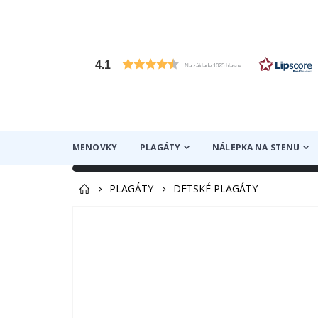
4.1
Na základe 1025 hlasov
MENOVKY
PLAGÁTY
NÁLEPKA NA STENU
PLAGÁTY
DETSKÉ PLAGÁTY
Preskočiť
na
koniec
galérie
obrázkov