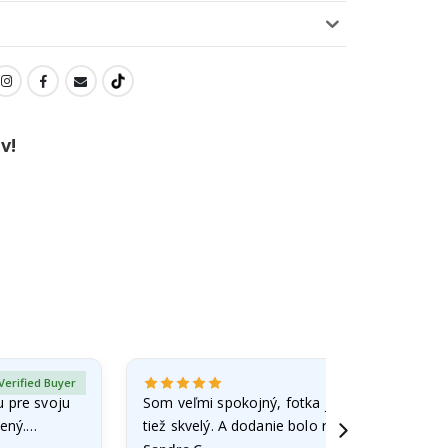
v!
Verified Buyer
u pre svoju
Som veľmi spokojný, fotka je dobre spracova
ený.
tiež skvelý. A dodanie bolo rýchle.