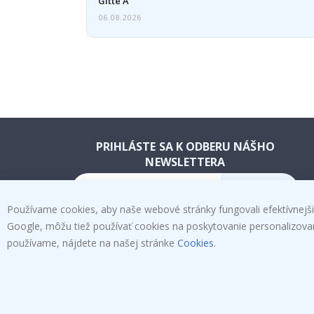
Gitte A
06.08.2026
PRIHLÁSTE SA K ODBERU NÁŠHO
NEWSLETTERA
PRIHLÁSIŤ
Používame cookies, aby naše webové stránky fungovali efektívnejšie
SA K
Google, môžu tiež používať cookies na poskytovanie personalizovanýc
používame, nájdete na našej stránke
Cookies
.
ODBERU
Tik
To
k
4.1
/5