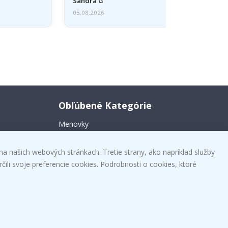
Sandra G
05.08.2026
Obľúbené Kategórie
Menovky
mi!
Nálepka na stenu
na našich webových stránkach. Tretie strany, ako napríklad služby
Samolepky na kachličky
čili svoje preferencie cookies. Podrobnosti o cookies, ktoré
Plagáty
Nálepky
Vinyl fólia