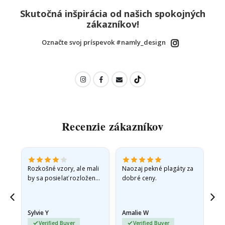
Skutočná inšpirácia od našich spokojných
zákazníkov!
Označte svoj príspevok #namly_design
Recenzie zákazníkov
Rozkošné vzory, ale mali
Naozaj pekné plagáty za
Vše
by sa posielať rozložené
dobré ceny.
v pevnej obálke. pretože
prišli zrolované a trochu
pokrčené,…
Sylvie Y
Amalie W
Ka
Verified Buyer
Verified Buyer