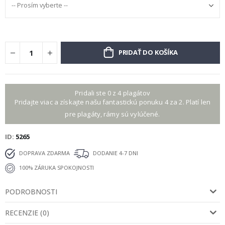
PRIDAŤ DO KOŠÍKA
Pridali ste 0 z 4 plagátov
Pridajte viac a získajte našu fantastickú ponuku 4 za 2. Platí len
pre plagáty, rámy sú vylúčené.
ID
5265
DOPRAVA ZDARMA
DODANIE 4-7 DNI
100% ZÁRUKA SPOKOJNOSTI
PODROBNOSTI
RECENZIE
(
0
)