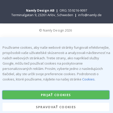
Namly Design AB
|
ORG: 559216-9097
Terminalgatan 9, 23261 Arlöv, Schweden
|
info@namly.de
© Namly Design 2026
Používame cookies, aby naše webové stránky fungovali efektívnejšie,
prispôsobili vaše užívateľské skúsenosti a analyzovali návštevnosť na
našich webových stránkach. Tretie strany, ako napríklad služby
Google, môžu tiež používať cookies na poskytovanie
personalizovaných reklám. Prosím, vyberte jedno z nasledujúcich
tlačidiel, aby ste určili svoje preferencie cookies. Podrobnosti o
cookies, ktoré používame, nájdete na našej stránke
Cookies
.
PRIJAŤ COOKIES
SPRAVOVAŤ COOKIES