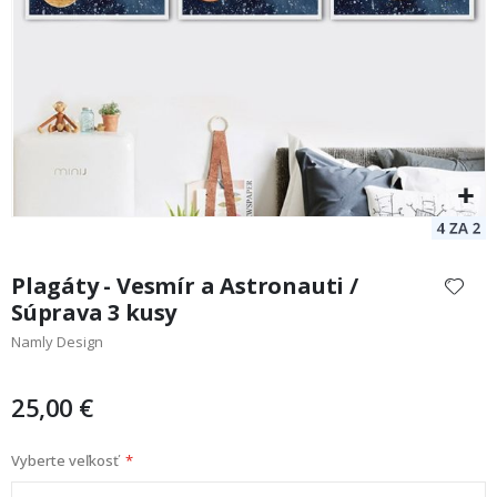
Preskočiť
na
Plagáty - Vesmír a Astronauti /
začiatok
Súprava 3 kusy
galérie
Namly Design
obrázkov
25,00 €
Vyberte veľkosť