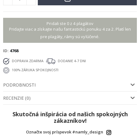
Pridali ste 0 z 4 plagátov
Pridajte viac a získajte našu fantastickú ponuku 4 za 2. Platí len
pre plagáty, rámy sú vylúčené.
ID
4768
DOPRAVA ZDARMA
DODANIE 4-7 DNI
100% ZÁRUKA SPOKOJNOSTI
PODROBNOSTI
RECENZIE
(
0
)
Skutočná inšpirácia od našich spokojných
zákazníkov!
Označte svoj príspevok #namly_design