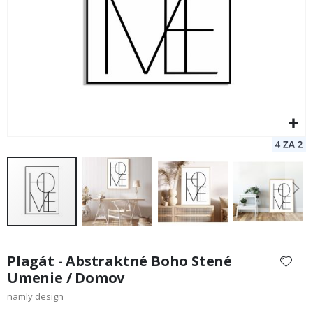
Preskočiť
na
Plagát - Abstraktné Boho Stené
začiatok
Umenie / Domov
galérie
namly design
obrázkov