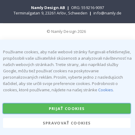
Namly Design AB
|
ORG: 559216-9097
Terminalgatan 9, 23261 Arlöv, Schweden
|
info@namly.de
© Namly Design 2026
Používame cookies, aby naše webové stránky fungovali efektívnejšie,
prispôsobili vaše užívateľské skúsenosti a analyzovali návštevnosť na
našich webových stránkach. Tretie strany, ako napríklad služby
Google, môžu tiež používať cookies na poskytovanie
personalizovaných reklám. Prosím, vyberte jedno z nasledujúcich
tlačidiel, aby ste určili svoje preferencie cookies. Podrobnosti o
cookies, ktoré používame, nájdete na našej stránke
Cookies
.
PRIJAŤ COOKIES
SPRAVOVAŤ COOKIES