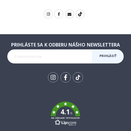
PRIHLÁSTE SA K ODBERU NÁŠHO NEWSLETTERA
PRIHLÁSIŤ
SA K
ODBERU
Tik
To
k
4.1
/5
NA ZÁKLADE 1019 HLASOV