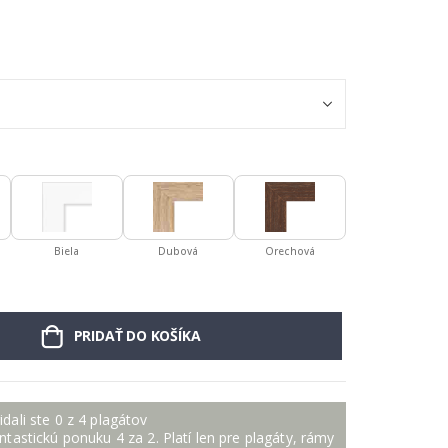
Biela
Dubová
Orechová
PRIDAŤ DO KOŠÍKA
idali ste 0 z 4 plagátov
antastickú ponuku 4 za 2. Platí len pre plagáty, rámy