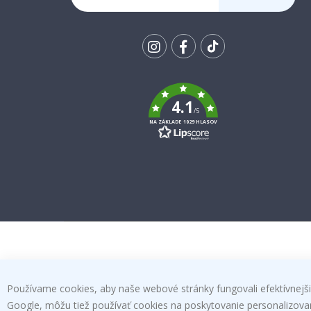
SA K
ODBERU
Tik
To
k
4.1
/5
NA ZÁKLADE 1029 HLASOV
Používame cookies, aby naše webové stránky fungovali efektívnejšie
Google, môžu tiež používať cookies na poskytovanie personalizovanýc