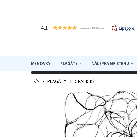
4.1
Na základe 1029 hlasov
MENOVKY
PLAGÁTY
NÁLEPKA NA STENU
PLAGÁTY
GRAFICKÝ
Preskočiť
na
koniec
galérie
obrázkov