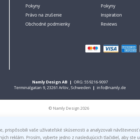
Pokyny
Pokyny
Právo na zrušenie
Inspiration
Obchodné podmienky
Reviews
Namly Design AB
|
ORG: 559216-9097
Terminalgatan 9, 23261 Arlöv, Schweden
|
info@namly.de
© Namly Design 2026
, prispôsobili vaše užívateľské skúsenosti a analyzovali návštevnosť 
h reklám. Prosím, vyberte jedno z nasledujúcich tlačidiel, aby ste ur