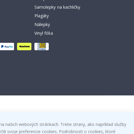
Samolepky na kachličky
Plagáty
Nálepky
Vinyl fólia
na našich webových stránkach. Tretie strany, ako napríklad služby
čili svoje preferencie cookies. Podrobnosti o cookies, ktoré