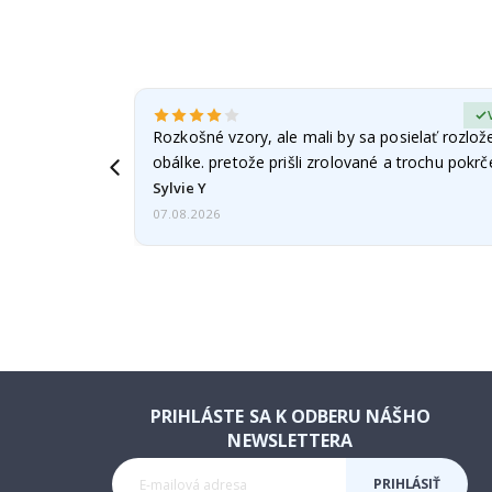
erified Buyer
Rozkošné vzory, ale mali by sa posielať rozlož
obálke. pretože prišli zrolované a trochu pokr
Sylvie Y
07.08.2026
PRIHLÁSTE SA K ODBERU NÁŠHO
NEWSLETTERA
PRIHLÁSIŤ