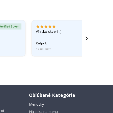
Verified Buyer
Všetko skvelé :)
Katja U
07.08.2026
Obľúbené Kategórie
Menovky
mi!
Nálepka na stenu