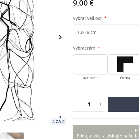
9,00 €
Vybrať veľkosť
Vybrať rám
Bez rámu
Čierna
Pr
Pridajte viac a získajte našu f