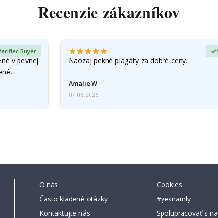
Recenzie zákazníkov
Verified Buyer
ené v pevnej
Naozaj pekné plagáty za dobré ceny.
čené,…
Amalie W
07.08.2026
O nás
Cookies
Často kladené otázky
#yesnamly
Kontaktujte nás
Spolupracovať s na