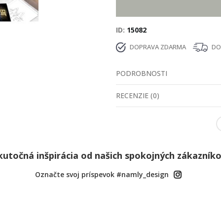
ID
15082
DOPRAVA ZDARMA
DOD
PODROBNOSTI
RECENZIE
(
0
)
kutočná inšpirácia od našich spokojných zákazníko
Označte svoj príspevok #namly_design