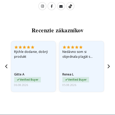
Recenzie zákazníkov
 -
Rýchle dodanie, dobrý
Nedávno som si
So
produkt
objednala plagát s
fo
sť
princeznou pre svoju
sp
vnučku. Plagát bol pri
sk
ed,
preprave mierne
rýc
Gitte A
Renea L
Sa
poškodený. Problém
Verified Buyer
Verified Buyer
som…
06.08.2026
05.08.2026
05.