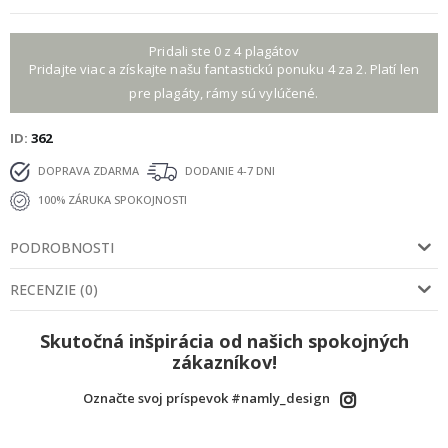
Pridali ste 0 z 4 plagátov
Pridajte viac a získajte našu fantastickú ponuku 4 za 2. Platí len
pre plagáty, rámy sú vylúčené.
ID
362
DOPRAVA ZDARMA
DODANIE 4-7 DNI
100% ZÁRUKA SPOKOJNOSTI
PODROBNOSTI
RECENZIE
(
0
)
Skutočná inšpirácia od našich spokojných
zákazníkov!
Označte svoj príspevok #namly_design