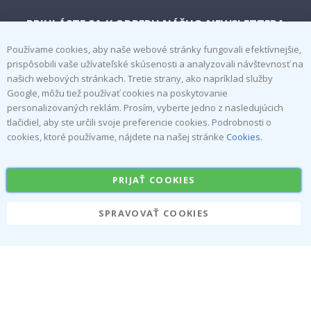
PRIHLÁSTE SA K ODBERU NÁŠHO NEWSLETTERA
Používame cookies, aby naše webové stránky fungovali efektívnejšie,
PRIHLÁSIŤ
prispôsobili vaše užívateľské skúsenosti a analyzovali návštevnosť na
našich webových stránkach. Tretie strany, ako napríklad služby
SA K
Google, môžu tiež používať cookies na poskytovanie
personalizovaných reklám. Prosím, vyberte jedno z nasledujúcich
ODBERU
Tik
tlačidiel, aby ste určili svoje preferencie cookies. Podrobnosti o
To
cookies, ktoré používame, nájdete na našej stránke
Cookies
.
k
4.1
PRIJAŤ COOKIES
/5
NA ZÁKLADE 1025 HLASOV
SPRAVOVAŤ COOKIES
O nás
Cookies
Často kladené otázky
#yesnamly
Kontaktujte nás
Spolupracovať s nami!
Pokyny
Pokyny