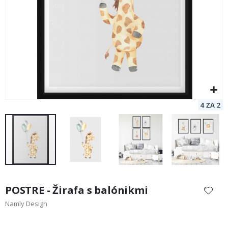
Preskočiť
na
POSTRE - Žirafa s balónikmi
začiatok
Namly Design
galérie
obrázkov