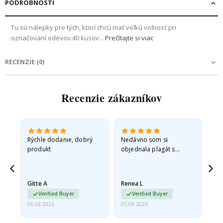
PODROBNOSTI
Tu sú nálepky pre tých, ktorí chcú mať veľkú voľnosť pri
označovaní odevov.40 kusov...
Prečítajte si viac
RECENZIE
(
0
)
Recenzie zákazníkov
 -
Rýchle dodanie, dobrý
Nedávno som si
So
produkt
objednala plagát s
fo
sť
princeznou pre svoju
sp
vnučku. Plagát bol pri
sk
ed,
preprave mierne
rýc
Gitte A
Renea L
Sa
poškodený. Problém
Verified Buyer
Verified Buyer
som…
06.08.2026
05.08.2026
05.