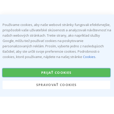
Používame cookies, aby naše webové stránky fungovali efektívnejšie,
PRIHLÁSTE SA K ODBERU NÁŠHO NEWSLETTERA
prispôsobili vaše užívateľské skúsenosti a analyzovali návštevnosť na
našich webových stránkach. Tretie strany, ako napríklad služby
PRIHLÁSIŤ
Google, môžu tiež používať cookies na poskytovanie
personalizovaných reklám. Prosím, vyberte jedno z nasledujúcich
SA K
tlačidiel, aby ste určili svoje preferencie cookies. Podrobnosti o
cookies, ktoré používame, nájdete na našej stránke
Cookies
.
ODBERU
Tik
To
PRIJAŤ COOKIES
k
SPRAVOVAŤ COOKIES
4.1
/5
NA ZÁKLADE 1025 HLASOV
O nás
Cookies