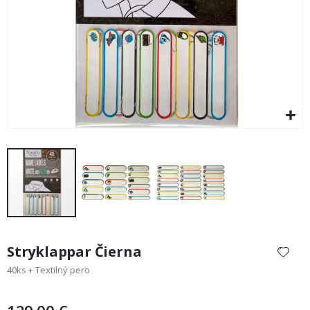
Preskočiť
na
Stryklappar Čierna
začiatok
40ks + Textilný pero
galérie
obrázkov