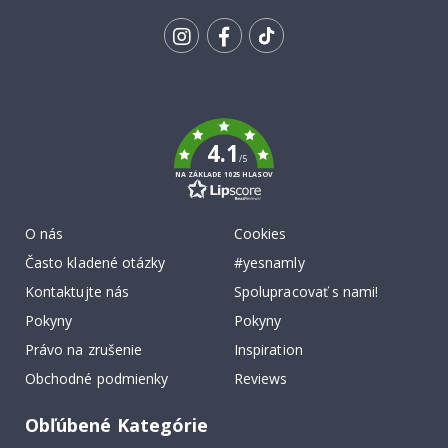
SA K
ODBERU
Tik
To
k
4.1
/5
NA ZÁKLADE 1025 HLASOV
O nás
Cookies
Často kladené otázky
#yesnamly
Kontaktujte nás
Spolupracovať s nami!
Pokyny
Pokyny
Právo na zrušenie
Inspiration
Obchodné podmienky
Reviews
Obľúbené Kategórie