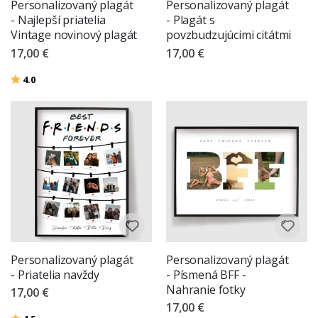
Personalizovaný plagát
Personalizovaný plagát
- Najlepší priatelia
- Plagát s
Vintage novinový plagát
povzbudzujúcimi citátmi
17,00 €
17,00 €
Hodnotenie:
z 5 hviezdičiek
4.0
Personalizovaný plagát
Personalizovaný plagát
- Priatelia navždy
- Písmená BFF -
Nahranie fotky
17,00 €
17,00 €
Hodnotenie:
z 5 hviezdičiek