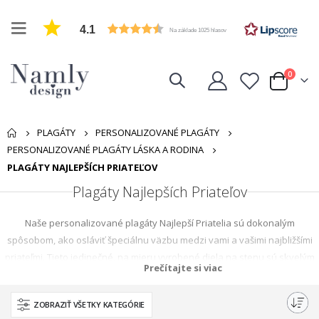
4.1
Na základe 1025 hlasov
položk
0
Cart
PLAGÁTY
PERSONALIZOVANÉ PLAGÁTY
PERSONALIZOVANÉ PLAGÁTY LÁSKA A RODINA
PLAGÁTY NAJLEPŠÍCH PRIATEĽOV
Plagáty Najlepších Priateľov
Naše personalizované plagáty Najlepší Priatelia sú dokonalým
spôsobom, ako osláviť špeciálnu väzbu medzi vami a vašimi najbližšími
priateľmi. Tieto jedinečné, na mieru vyrobené diela na stenu sú skvelým
Prečítajte si viac
darčekom alebo sentimentálnym suvenírom. Zachyťte spomienky,
zdieľajte lásku a ozdobte svoje steny našou kolekciou personalizovaných
ZOBRAZIŤ VŠETKY KATEGÓRIE
plakátov o láske a rodine. Ukážte svojim priateľom, koľko pre vás