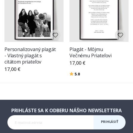
Personalizovaný plagát
Plagát - Môjmu
- Vlastný plagát s
Večnému Priateľovi
citátom priateľov
17,00 €
17,00 €
Hodnotenie:
z 5 hviezdičiek
5.0
PRIHLÁSTE SA K ODBERU NÁŠHO NEWSLETTERA
PRIHLÁSIŤ