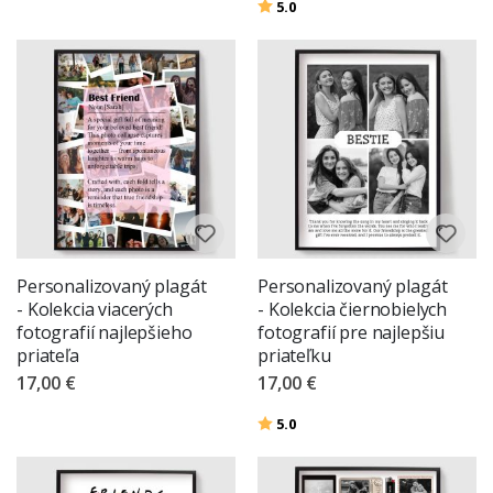
Hodnotenie:
z 5 hviezdičiek
5.0
Personalizovaný plagát
Personalizovaný plagát
- Kolekcia viacerých
- Kolekcia čiernobielych
fotografií najlepšieho
fotografií pre najlepšiu
priateľa
priateľku
17,00 €
17,00 €
Hodnotenie:
z 5 hviezdičiek
5.0