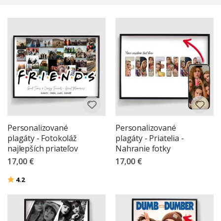
znamenajú, darčekom, ktorý hovorí viac ako tisíc slov.
Personalizované
Personalizované
plagáty - Fotokoláž
plagáty - Priatelia -
najlepších priateľov
Nahranie fotky
17,00 €
17,00 €
Hodnotenie:
z 5 hviezdičiek
4.2