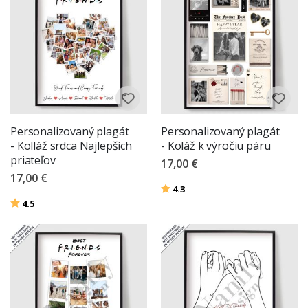
Personalizovaný plagát
Personalizovaný plagát
- Kolláž srdca Najlepších
- Koláž k výročiu páru
priateľov
17,00 €
17,00 €
Hodnotenie:
z 5 hviezdičiek
4.3
Hodnotenie:
z 5 hviezdičiek
4.5