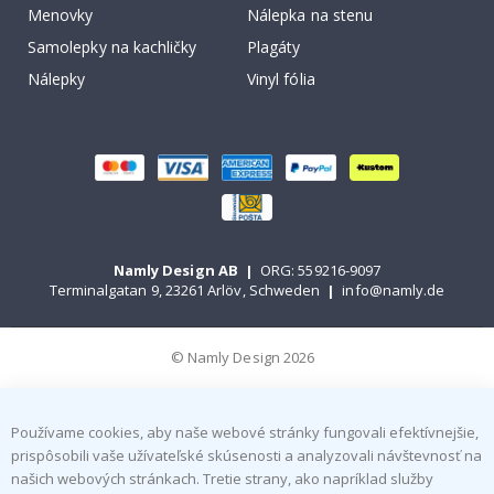
Menovky
Nálepka na stenu
Samolepky na kachličky
Plagáty
Nálepky
Vinyl fólia
Namly Design AB
|
ORG: 559216-9097
Terminalgatan 9, 23261 Arlöv, Schweden
|
info@namly.de
© Namly Design 2026
Používame cookies, aby naše webové stránky fungovali efektívnejšie,
prispôsobili vaše užívateľské skúsenosti a analyzovali návštevnosť na
našich webových stránkach. Tretie strany, ako napríklad služby