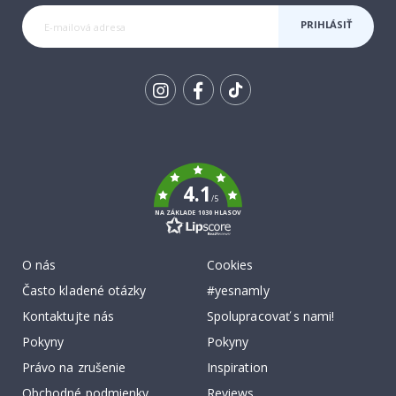
PRIHLÁSIŤ
SA K
ODBERU
Tik
To
k
4.1
/5
NA ZÁKLADE 1030 HLASOV
O nás
Cookies
Často kladené otázky
#yesnamly
Kontaktujte nás
Spolupracovať s nami!
Pokyny
Pokyny
Právo na zrušenie
Inspiration
Obchodné podmienky
Reviews