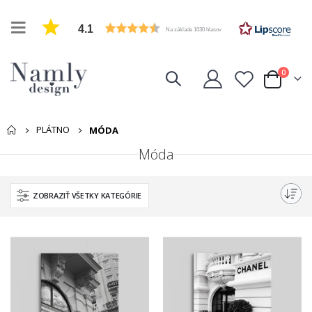
4.1
Na základe 1030 hlasov
položk
0
Cart
PLÁTNO
MÓDA
Móda
ZOBRAZIŤ VŠETKY KATEGÓRIE