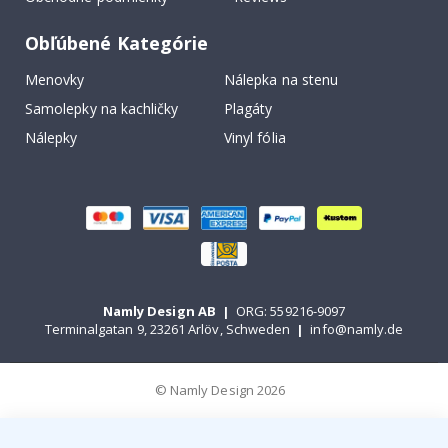
Obľúbené Kategórie
Menovky
Nálepka na stenu
Samolepky na kachličky
Plagáty
Nálepky
Vinyl fólia
Namly Design AB
|
ORG: 559216-9097
Terminalgatan 9, 23261 Arlöv, Schweden
|
info@namly.de
© Namly Design 2026