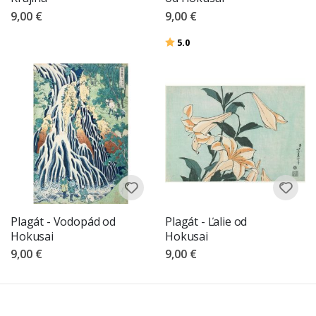
9,00 €
9,00 €
Hodnotenie:
z 5 hviezdičiek
5.0
Plagát - Vodopád od
Plagát - Ľalie od
Hokusai
Hokusai
9,00 €
9,00 €