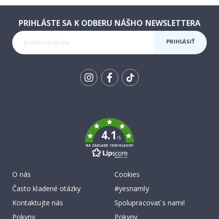
PRIHLÁSTE SA K ODBERU NÁŠHO NEWSLETTERA
PRIHLÁSIŤ
SA K
ODBERU
Tik
To
k
4.1
/5
NA ZÁKLADE 1029 HLASOV
O nás
Cookies
Často kladené otázky
#yesnamly
Kontaktujte nás
Spolupracovať s nami!
Pokyny
Pokyny