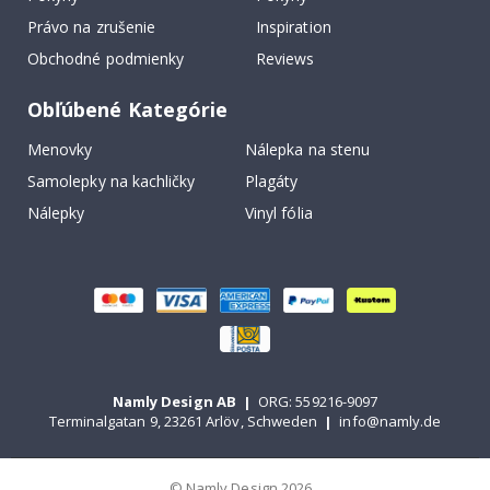
Právo na zrušenie
Inspiration
Obchodné podmienky
Reviews
Obľúbené Kategórie
Menovky
Nálepka na stenu
Samolepky na kachličky
Plagáty
Nálepky
Vinyl fólia
Namly Design AB
|
ORG: 559216-9097
Terminalgatan 9, 23261 Arlöv, Schweden
|
info@namly.de
© Namly Design 2026