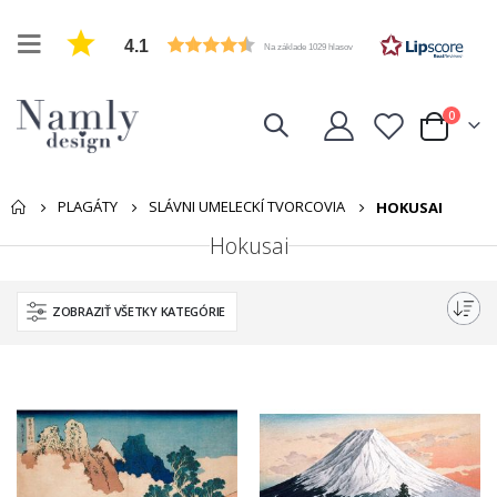
4.1
Na základe 1029 hlasov
položk
0
Cart
PLAGÁTY
SLÁVNI UMELECKÍ TVORCOVIA
HOKUSAI
Hokusai
ZOBRAZIŤ VŠETKY KATEGÓRIE