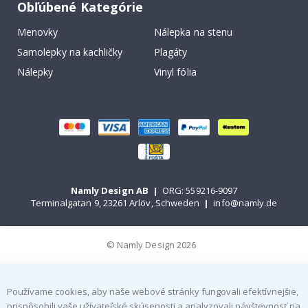
Obľúbené Kategórie
Menovky
Nálepka na stenu
Samolepky na kachličky
Plagáty
Nálepky
Vinyl fólia
Namly Design AB
|
ORG: 559216-9097
Terminalgatan 9, 23261 Arlöv, Schweden
|
info@namly.de
© Namly Design 2026
Používame cookies, aby naše webové stránky fungovali efektívnejšie,
prispôsobili vaše užívateľské skúsenosti a analyzovali návštevnosť na