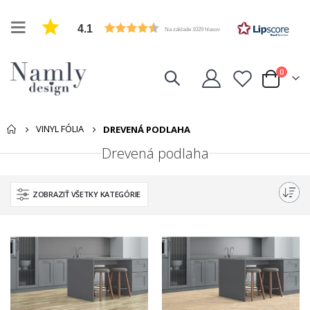
4.1
Na základe 1029 hlasov
položk
0
Cart
VINYL FÓLIA
DREVENÁ PODLAHA
Drevená podlaha
ZOBRAZIŤ VŠETKY KATEGÓRIE