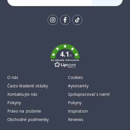
SA K
ODBERU
Tik
To
k
4.1
/5
NA ZÁKLADE 1029 HLASOV
O nás
Cookies
Často kladené otázky
#yesnamly
Kontaktujte nás
Spolupracovať s nami!
Pokyny
Pokyny
Právo na zrušenie
Inspiration
Obchodné podmienky
Reviews