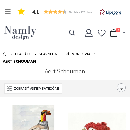
4.1
Na základe 1019 hlasov
položk
0
Cart
PLAGÁTY
SLÁVNI UMELECKÍ TVORCOVIA
AERT SCHOUMAN
Aert Schouman
ZOBRAZIŤ VŠETKY KATEGÓRIE