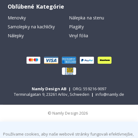
Obľúbené Kategórie
Menovky
Nálepka na stenu
Samolepky na kachličky
Plagáty
Nálepky
Vinyl fólia
Namly Design AB
|
ORG: 559216-9097
Terminalgatan 9, 23261 Arlöv, Schweden
|
info@namly.de
© Namly Design 2026
Používame cookies, aby naše webové stránky fungovali efektívnejšie,