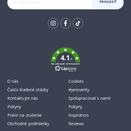
PRIHLÁSIŤ
SA K
ODBERU
Tik
To
k
4.1
/5
NA ZÁKLADE 1019 HLASOV
O nás
Cookies
Často kladené otázky
#yesnamly
Kontaktujte nás
Spolupracovať s nami!
Pokyny
Pokyny
Právo na zrušenie
Inspiration
Obchodné podmienky
Reviews