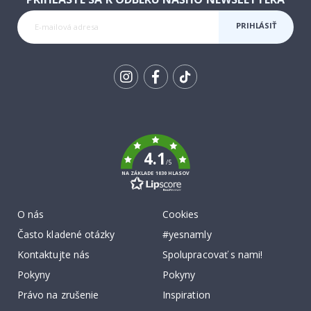
PRIHLÁSIŤ
SA K
ODBERU
Tik
To
k
4.1
/5
NA ZÁKLADE 1030 HLASOV
O nás
Cookies
Často kladené otázky
#yesnamly
Kontaktujte nás
Spolupracovať s nami!
Pokyny
Pokyny
Právo na zrušenie
Inspiration