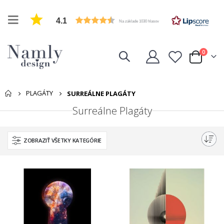
4.1
Na základe 1030 hlasov
položk
0
Cart
PLAGÁTY
SURREÁLNE PLAGÁTY
Surreálne Plagáty
ZOBRAZIŤ VŠETKY KATEGÓRIE