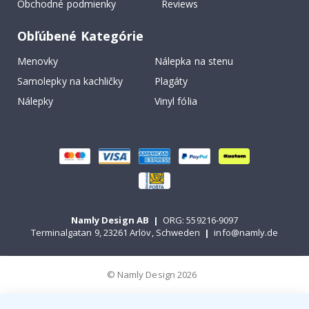
Obchodné podmienky
Reviews
Obľúbené Kategórie
Menovky
Nálepka na stenu
Samolepky na kachličky
Plagáty
Nálepky
Vinyl fólia
Namly Design AB
|
ORG: 559216-9097
Terminalgatan 9, 23261 Arlöv, Schweden
|
info@namly.de
© Namly Design 2026