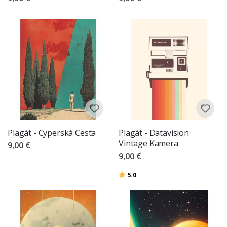
Plagát - Cyperská Cesta
Plagát - Datavision
Vintage Kamera
9,00 €
9,00 €
Hodnotenie:
z 5 hviezdičiek
5.0