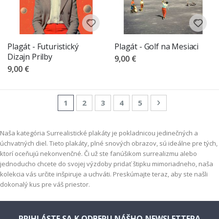
Plagát - Futuristický
Plagát - Golf na Mesiaci
Dizajn Prilby
9,00 €
9,00 €
Page
You're currently reading page
Page
Page
Page
Page
Page
Nasledujúca
1
2
3
4
5
Naša kategória Surrealistické plakáty je pokladnicou jedinečných a
úchvatných diel. Tieto plakáty, plné snových obrazov, sú ideálne pre tých,
ktorí oceňujú nekonvenčné. Či už ste fanúšikom surrealizmu alebo
jednoducho chcete do svojej výzdoby pridať štipku mimoriadneho, naša
kolekcia vás určite inšpiruje a uchváti. Preskúmajte teraz, aby ste našli
dokonalý kus pre váš priestor.
PRIHLÁSTE SA K ODBERU NÁŠHO NEWSLETTERA