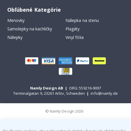
Obľúbené Kategórie
Menovky
Nálepka na stenu
Samolepky na kachličky
Plagáty
Nálepky
Vinyl fólia
Namly Design AB
|
ORG: 559216-9097
Terminalgatan 9, 23261 Arlöv, Schweden
|
info@namly.de
© Namly Design 2026