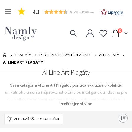
4.1
Na základe 1030 hlasov
položk
0
Cart
PLAGÁTY
PERSONALIZOVANÉ PLAGÁTY
AI PLAGÁTY
AI LINE ART PLAGÁTY
AI Line Art Plagáty
Naša kategória AI Line Art Plagátov ponúka exkluzívnu kolekciu
unikátneho umenia inšpirovaného umelou inteligenciou. Ideálne pre
milovníkov technológií a umenia, tieto plagáty pridávajú do každej
Prečítajte si viac
miestnosti moderný, geeky nádych. Každý Line Art Plagát je symbolickou
reprezentáciou zložitosti a krásy AI, čo z neho robí konverzačný kúsok,
ZOBRAZIŤ VŠETKY KATEGÓRIE
ktorý vyniká.