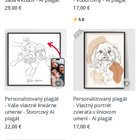
29,00 €
17,00 €
Hodnotenie:
z 5 hviezdičiek
5.0
Personalizovaný plagát
Personalizovaný plagát
- Vaše vlastné lineárne
- Vlastný portrét
umenie - Štvorcový AI
zvieraťa v líniovom
plagát
umení - AI plagát
22,00 €
17,00 €