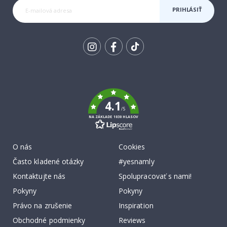
PRIHLÁSIŤ
SA K
ODBERU
Tik
To
k
4.1
/5
NA ZÁKLADE 1030 HLASOV
O nás
Cookies
Často kladené otázky
#yesnamly
Kontaktujte nás
Spolupracovať s nami!
Pokyny
Pokyny
Právo na zrušenie
Inspiration
Obchodné podmienky
Reviews