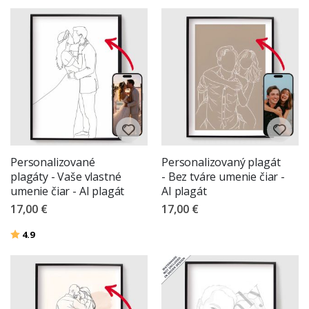
Personalizované
Personalizovaný plagát
plagáty - Vaše vlastné
- Bez tváre umenie čiar -
umenie čiar - AI plagát
AI plagát
17,00 €
17,00 €
Hodnotenie:
z 5 hviezdičiek
4.9