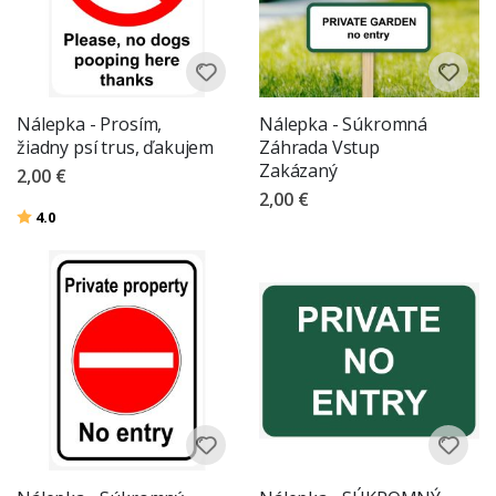
Nálepka - Prosím,
Nálepka - Súkromná
žiadny psí trus, ďakujem
Záhrada Vstup
Zakázaný
2,00 €
2,00 €
Hodnotenie:
z 5 hviezdičiek
4.0