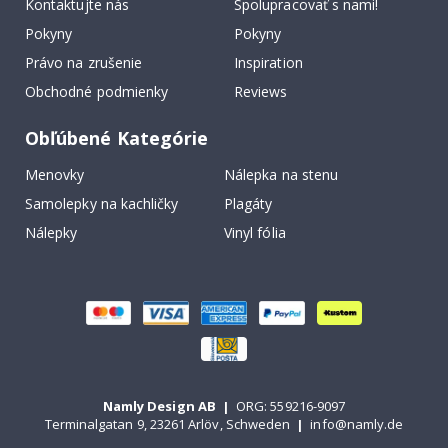
Kontaktujte nás
Spolupracovať s nami!
Pokyny
Pokyny
Právo na zrušenie
Inspiration
Obchodné podmienky
Reviews
Obľúbené Kategórie
Menovky
Nálepka na stenu
Samolepky na kachličky
Plagáty
Nálepky
Vinyl fólia
Namly Design AB
|
ORG: 559216-9097
Terminalgatan 9, 23261 Arlöv, Schweden
|
info@namly.de