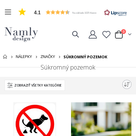
4.1
Na základe 1025 hlasov
položk
0
Cart
NÁLEPKY
ZNAČKY
SÚKROMNÝ POZEMOK
Súkromný pozemok
ZOBRAZIŤ VŠETKY KATEGÓRIE