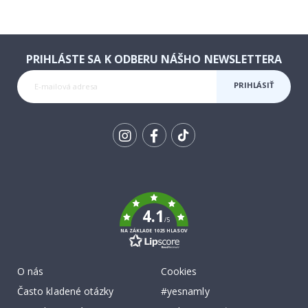
PRIHLÁSTE SA K ODBERU NÁŠHO NEWSLETTERA
PRIHLÁSIŤ
SA K
ODBERU
Tik
To
k
4.1
/5
NA ZÁKLADE 1025 HLASOV
O nás
Cookies
Často kladené otázky
#yesnamly