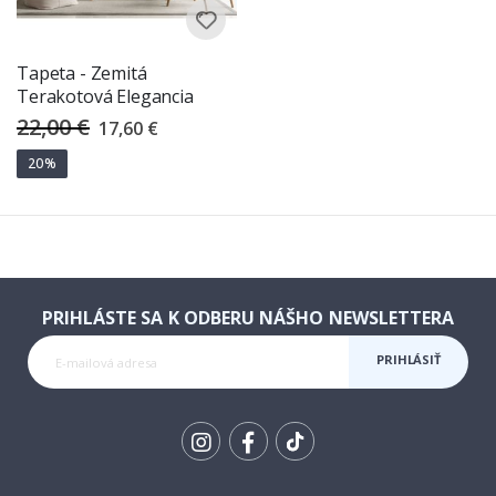
Tapeta - Zemitá
Terakotová Elegancia
22,00 €
Special
17,60 €
Price
20%
PRIHLÁSTE SA K ODBERU NÁŠHO NEWSLETTERA
PRIHLÁSIŤ
SA K
ODBERU
Tik