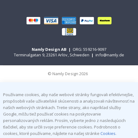
Namly Design AB
|
ORG: 559216-9097
Terminalgatan 9, 23261 Arlöv, Schweden
|
info@namly.de
© Namly Design 2026
Používame cookies, aby naše webové stránky fungovali efektívnejšie,
prispôsobili vaše užívateľské skúsenosti a analyzovali návštevnosť na
našich webových stránkach. Tretie strany, ako napríklad služby
Google, môžu tiež používať cookies na poskytovanie
personalizovaných reklám. Prosím, vyberte jedno z nasledujúcich
tlačidiel, aby ste určili svoje preferencie cookies. Podrobnosti o
cookies, ktoré používame, nájdete na našej stránke
Cookies
.