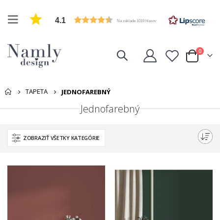
4.1
Na základe 1019 hlasov
položk
0
Cart
TAPETA
JEDNOFAREBNÝ
Jednofarebný
ZOBRAZIŤ VŠETKY KATEGÓRIE