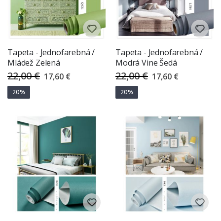
Tapeta - Jednofarebná /
Tapeta - Jednofarebná /
Mládež Zelená
Modrá Vine Šedá
22,00 €
22,00 €
Special
Special
17,60 €
17,60 €
Price
Price
20%
20%