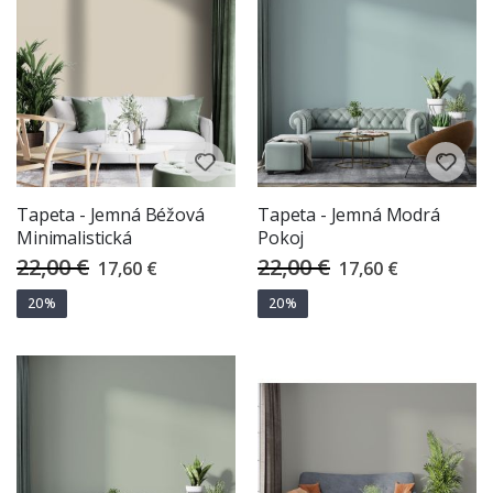
Tapeta - Jemná Béžová
Tapeta - Jemná Modrá
Minimalistická
Pokoj
22,00 €
22,00 €
Special
Special
17,60 €
17,60 €
Price
Price
20%
20%