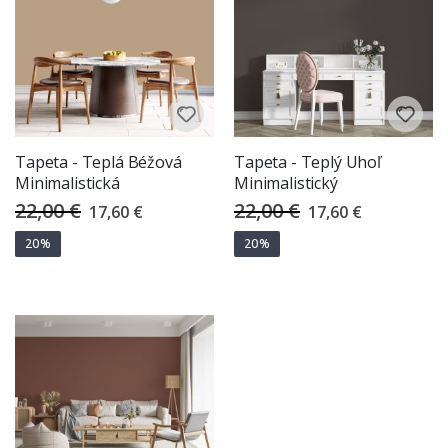
Tapeta - Teplá Béžová
Tapeta - Teplý Uhoľ
Minimalistická
Minimalistický
22,00 €
22,00 €
Special
Special
17,60 €
17,60 €
Price
Price
20%
20%