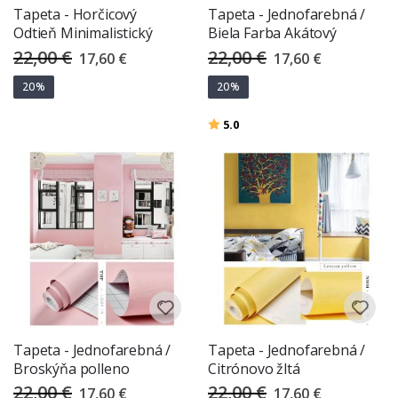
Tapeta - Horčicový
Tapeta - Jednofarebná /
Odtieň Minimalistický
Biela Farba Akátový
22,00 €
22,00 €
Special
Special
17,60 €
17,60 €
Price
Price
20%
20%
Hodnotenie:
z 5 hviezdičiek
5.0
Tapeta - Jednofarebná /
Tapeta - Jednofarebná /
Broskýňa polleno
Citrónovo žltá
22,00 €
22,00 €
Special
Special
17,60 €
17,60 €