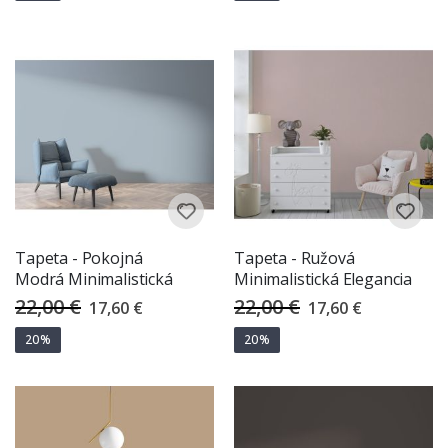
Tapeta - Pokojná
Tapeta - Ružová
Modrá Minimalistická
Minimalistická Elegancia
22,00 €
22,00 €
Special
Special
17,60 €
17,60 €
Price
Price
20%
20%