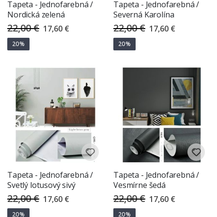
Tapeta - Jednofarebná /
Tapeta - Jednofarebná /
Nordická zelená
Severná Karolína
22,00 €
22,00 €
Special
Special
17,60 €
17,60 €
Price
Price
20%
20%
Tapeta - Jednofarebná /
Tapeta - Jednofarebná /
Svetlý lotusový sivý
Vesmírne šedá
22,00 €
22,00 €
Special
Special
17,60 €
17,60 €
Price
Price
20%
20%