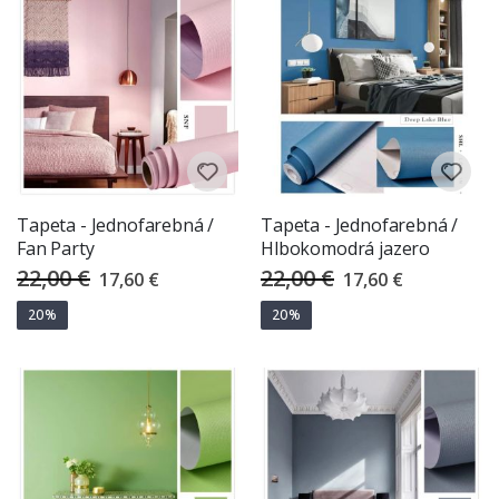
Tapeta - Jednofarebná /
Tapeta - Jednofarebná /
Fan Party
Hlbokomodrá jazero
22,00 €
22,00 €
Special
Special
17,60 €
17,60 €
Price
Price
20%
20%