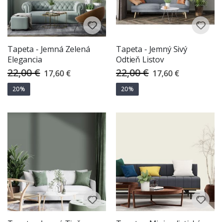
Tapeta - Jemná Zelená
Tapeta - Jemný Sivý
Elegancia
Odtieň Listov
22,00 €
22,00 €
Special
Special
17,60 €
17,60 €
Price
Price
20%
20%