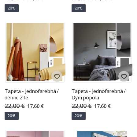
Price
Price
20%
20%
Tapeta - Jednofarebná /
Tapeta - Jednofarebná /
denné žlté
Dym popola
22,00 €
22,00 €
Special
Special
17,60 €
17,60 €
Price
Price
20%
20%