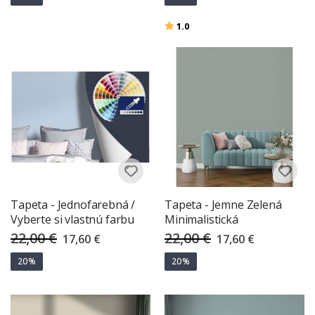
Hodnotenie:
z 5 hviezdičiek
1.0
Tapeta - Jednofarebná /
Tapeta - Jemne Zelená
Vyberte si vlastnú farbu
Minimalistická
22,00 €
22,00 €
Special
Special
17,60 €
17,60 €
Price
Price
20%
20%