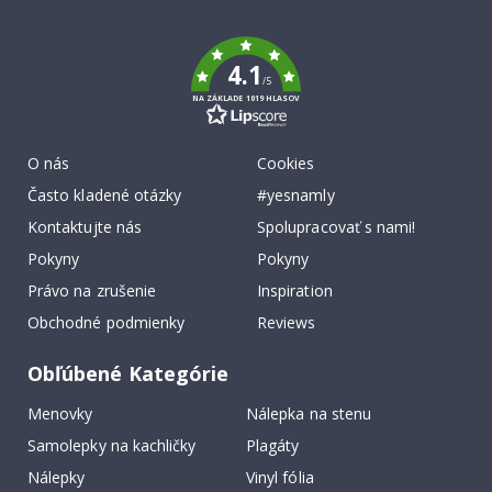
To
k
4.1
/5
NA ZÁKLADE 1019 HLASOV
O nás
Cookies
Často kladené otázky
#yesnamly
Kontaktujte nás
Spolupracovať s nami!
Pokyny
Pokyny
Právo na zrušenie
Inspiration
Obchodné podmienky
Reviews
Obľúbené Kategórie
Menovky
Nálepka na stenu
Samolepky na kachličky
Plagáty
Nálepky
Vinyl fólia