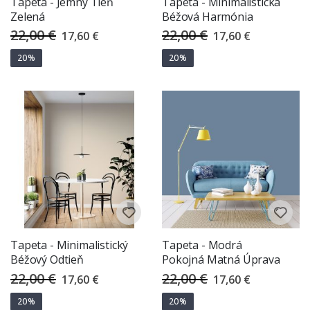
Tapeta - Jemný Tieň
Tapeta - Minimalistická
Zelená
Béžová Harmónia
22,00 €
22,00 €
Special
Special
17,60 €
17,60 €
Price
Price
20%
20%
Tapeta - Minimalistický
Tapeta - Modrá
Béžový Odtieň
Pokojná Matná Úprava
22,00 €
22,00 €
Special
Special
17,60 €
17,60 €
Price
Price
20%
20%