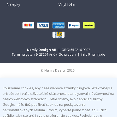
Nálepky
Vinyl fólia
Namly Design AB
|
ORG: 559216-9097
Terminalgatan 9, 23261 Arlöv, Schweden
|
info@namly.de
© Namly Design 2026
Používame cookies, aby naše webové stránky fungovali efektívnejšie,
prispôsobili vaše užívateľské skúsenosti a analyzovali návštevnosť na
našich webových stránkach. Tretie strany, ako napríklad služby
Google, môžu tiež používať cookies na poskytovanie
personalizovaných reklám. Prosím, vyberte jedno z nasledujúcich
tlačidiel, aby ste určili svoje preferencie cookies. Podrobnosti o