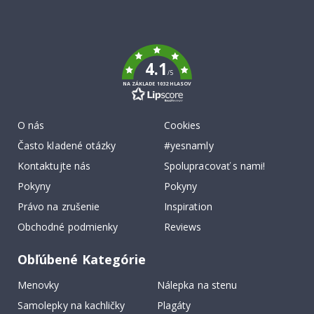
Tik
To
k
4.1
/5
NA ZÁKLADE 1032 HLASOV
O nás
Cookies
Často kladené otázky
#yesnamly
Kontaktujte nás
Spolupracovať s nami!
Pokyny
Pokyny
Právo na zrušenie
Inspiration
Obchodné podmienky
Reviews
Obľúbené Kategórie
Menovky
Nálepka na stenu
Samolepky na kachličky
Plagáty