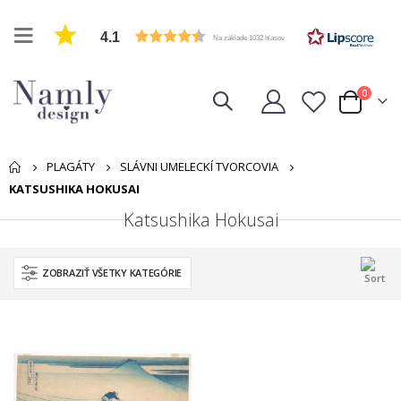
4.1
Na základe 1032 hlasov
položk
0
Cart
PLAGÁTY
SLÁVNI UMELECKÍ TVORCOVIA
KATSUSHIKA HOKUSAI
Katsushika Hokusai
ZOBRAZIŤ VŠETKY KATEGÓRIE