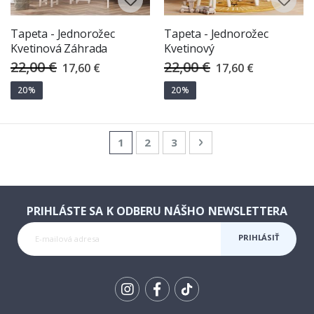
Tapeta - Jednorožec
Tapeta - Jednorožec
Kvetinová Záhrada
Kvetinový
22,00 €
22,00 €
Special
Special
17,60 €
17,60 €
Price
Price
20%
20%
Page
You're currently reading page
Page
Page
Page
Nasledujúca
1
2
3
PRIHLÁSTE SA K ODBERU NÁŠHO NEWSLETTERA
PRIHLÁSIŤ
SA K
ODBERU
Tik