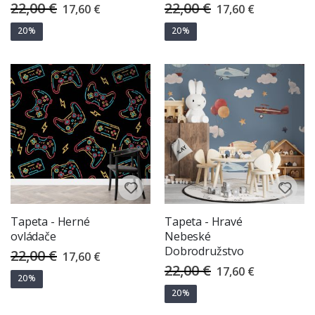
22,00 €
22,00 €
Special
Special
17,60 €
17,60 €
Price
Price
20%
20%
Tapeta - Herné
Tapeta - Hravé
ovládače
Nebeské
Dobrodružstvo
22,00 €
Special
17,60 €
Price
22,00 €
Special
17,60 €
Price
20%
20%