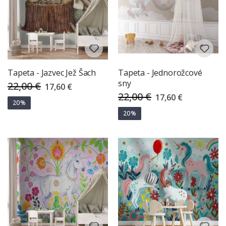
Tapeta - Jazvec Jež Šach
Tapeta - Jednorožcové
sny
22,00 €
Special
17,60 €
Price
22,00 €
Special
17,60 €
Price
20%
20%