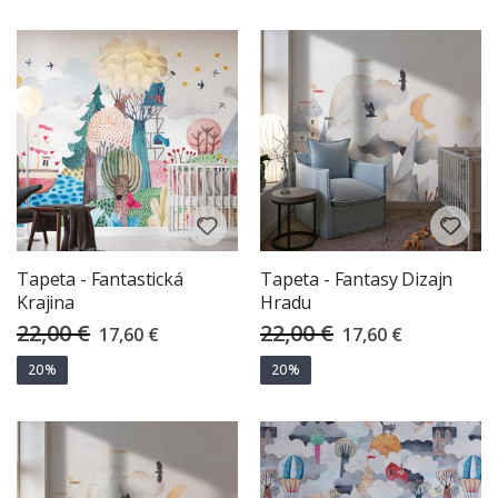
Tapeta - Fantastická
Tapeta - Fantasy Dizajn
Krajina
Hradu
22,00 €
22,00 €
Special
Special
17,60 €
17,60 €
Price
Price
20%
20%