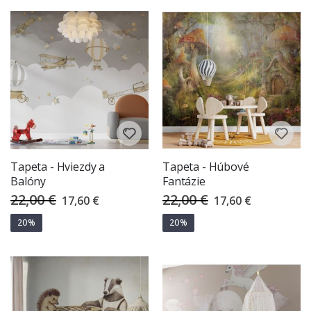
Tapeta - Hviezdy a
Tapeta - Húbové
Balóny
Fantázie
22,00 €
22,00 €
Special
Special
17,60 €
17,60 €
Price
Price
20%
20%