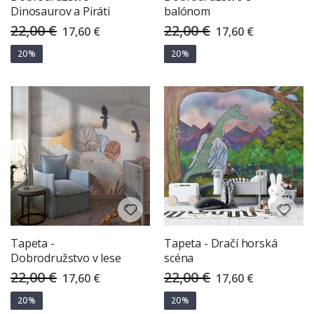
Dinosaurov a Piráti
balónom
22,00 €
22,00 €
Special
Special
17,60 €
17,60 €
Price
Price
20%
20%
Tapeta -
Tapeta - Dračí horská
Dobrodružstvo v lese
scéna
22,00 €
22,00 €
Special
Special
17,60 €
17,60 €
Price
Price
20%
20%