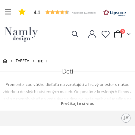
4.1
Na základe 1023 hlasov
položk
0
Cart
TAPETA
DETI
Deti
Premente izbu vášho dieťaťa na vzrušujúci a hravý priestor s našou
zbierkou detských nástenných malieb. Od postáv z kreslených filmov a
scén z rozprávok až po vzdelávacie dizajny, naše malby sú ideálne na
Prečítajte si viac
podnietenie detskej fantázie. Vyrobené z kvalitných materiálov, naše
malby sú jednoduché na aplikáciu a odstránenie. Prejdite si našu
rozsiahlu kolekciu a nájdite dnes ideálnu malbu pre izbu vášho dieťaťa.