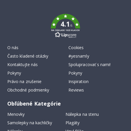
To
k
4.1
/5
NA ZÁKLADE 1023 HLASOV
O nás
Cookies
Často kladené otázky
#yesnamly
Kontaktujte nás
Spolupracovať s nami!
Pokyny
Pokyny
Právo na zrušenie
Inspiration
Obchodné podmienky
Reviews
Obľúbené Kategórie
Menovky
Nálepka na stenu
Samolepky na kachličky
Plagáty