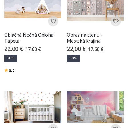
Oblačná Nočná Obloha
Obraz na stenu -
Tapeta
Mestská krajina
22,00 €
22,00 €
Special
Special
17,60 €
17,60 €
Price
Price
20%
20%
Hodnotenie:
z 5 hviezdičiek
5.0