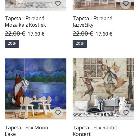
Tapeta - Farebná
Tapeta - Farebné
Mozaika z Kostiek
Jazvečíky
22,00 €
22,00 €
Special
Special
17,60 €
17,60 €
Price
Price
20%
20%
Tapeta - Fox Moon
Tapeta - Fox Rabbit
Lake
Koncert