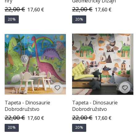
hry
Geometrický Dizajn
22,00 €
22,00 €
Special
Special
17,60 €
17,60 €
Price
Price
20%
20%
Tapeta - Dinosaurie
Tapeta - Dinosaurie
Dobrodružstvo
Dobrodružstvo
22,00 €
22,00 €
Special
Special
17,60 €
17,60 €
Price
Price
20%
20%