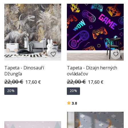
Tapeta - Dinosauří
Tapeta - Dizajn herných
Džungľa
ovládačov
22,00 €
22,00 €
Special
Special
17,60 €
17,60 €
Price
Price
20%
20%
Hodnotenie:
z 5 hviezdičiek
3.0