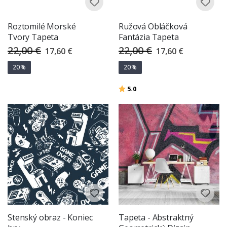
Roztomilé Morské
Ružová Obláčková
Tvory Tapeta
Fantázia Tapeta
22,00 €
22,00 €
Special
Special
17,60 €
17,60 €
Price
Price
20%
20%
Hodnotenie:
z 5 hviezdičiek
5.0
Stenský obraz - Koniec
Tapeta - Abstraktný