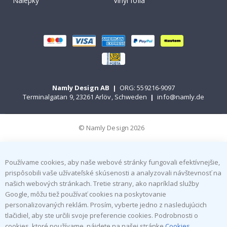
Nálepky
Vinyl fólia
Namly Design AB
|
ORG: 559216-9097
Terminalgatan 9, 23261 Arlöv, Schweden
|
info@namly.de
© Namly Design 2026
Používame cookies, aby naše webové stránky fungovali efektívnejšie,
prispôsobili vaše užívateľské skúsenosti a analyzovali návštevnosť na
našich webových stránkach. Tretie strany, ako napríklad služby
Google, môžu tiež používať cookies na poskytovanie
personalizovaných reklám. Prosím, vyberte jedno z nasledujúcich
tlačidiel, aby ste určili svoje preferencie cookies. Podrobnosti o
cookies, ktoré používame, nájdete na našej stránke
Cookies
.