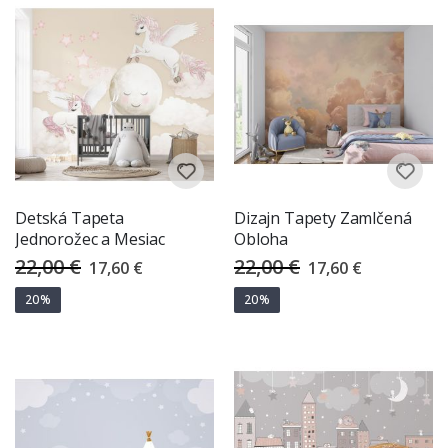
Detská Tapeta
Dizajn Tapety Zamlčená
Jednorožec a Mesiac
Obloha
22,00 €
22,00 €
Special
Special
17,60 €
17,60 €
Price
Price
20%
20%