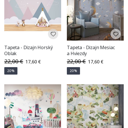
Tapeta - Dizajn Horský
Tapeta - Dizajn Mesiac
Oblak
a Hviezdy
22,00 €
22,00 €
Special
Special
17,60 €
17,60 €
Price
Price
20%
20%