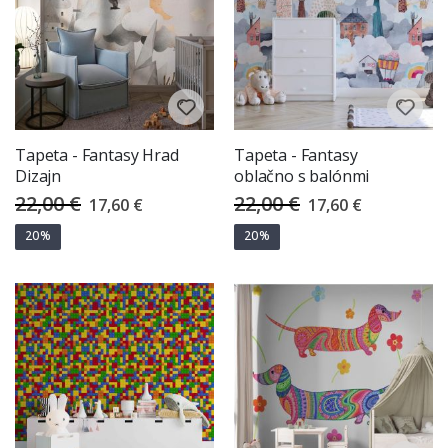
Tapeta - Fantasy Hrad
Tapeta - Fantasy
Dizajn
oblačno s balónmi
22,00 €
22,00 €
Special
Special
17,60 €
17,60 €
Price
Price
20%
20%