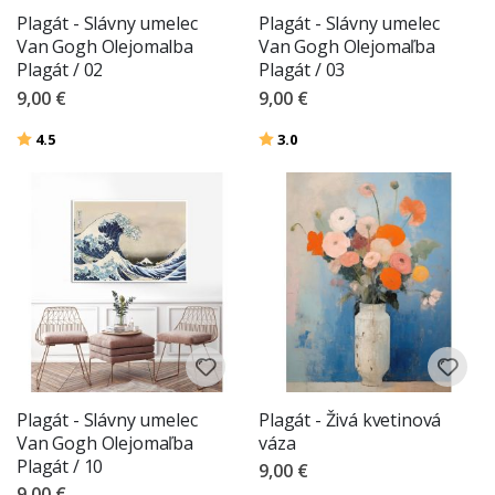
Plagát - Slávny umelec
Plagát - Slávny umelec
Van Gogh Olejomalba
Van Gogh Olejomaľba
Plagát / 02
Plagát / 03
9,00 €
9,00 €
Hodnotenie:
z 5 hviezdičiek
Hodnotenie:
z 5 hviezdičiek
4.5
3.0
Plagát - Slávny umelec
Plagát - Živá kvetinová
Van Gogh Olejomaľba
váza
Plagát / 10
9,00 €
9,00 €