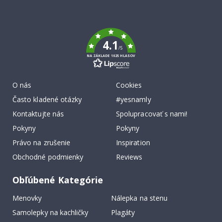
Tik
To
k
4.1
/5
NA ZÁKLADE 1025 HLASOV
O nás
Cookies
Často kladené otázky
#yesnamly
Kontaktujte nás
Spolupracovať s nami!
Pokyny
Pokyny
Právo na zrušenie
Inspiration
Obchodné podmienky
Reviews
Obľúbené Kategórie
Menovky
Nálepka na stenu
Samolepky na kachličky
Plagáty