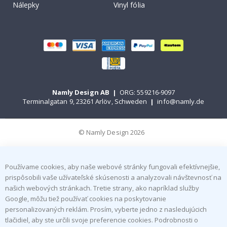
Nálepky
Vinyl fólia
Namly Design AB
|
ORG: 559216-9097
Terminalgatan 9, 23261 Arlöv, Schweden
|
info@namly.de
© Namly Design 2026
Používame cookies, aby naše webové stránky fungovali efektívnejšie,
prispôsobili vaše užívateľské skúsenosti a analyzovali návštevnosť na
našich webových stránkach. Tretie strany, ako napríklad služby
Google, môžu tiež používať cookies na poskytovanie
personalizovaných reklám. Prosím, vyberte jedno z nasledujúcich
tlačidiel, aby ste určili svoje preferencie cookies. Podrobnosti o