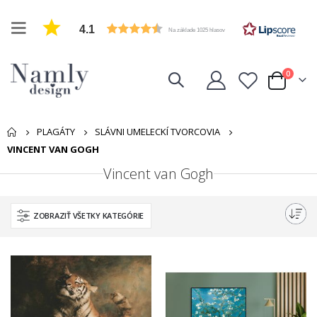
4.1
Na základe 1025 hlasov
položk
0
Cart
PLAGÁTY
SLÁVNI UMELECKÍ TVORCOVIA
VINCENT VAN GOGH
Vincent van Gogh
ZOBRAZIŤ VŠETKY KATEGÓRIE