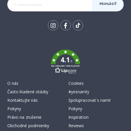
PRIHLÁSIŤ
SA K
ODBERU
Tik
To
k
4.1
/5
NA ZÁKLADE 1030 HLASOV
O nás
Cookies
Často kladené otázky
#yesnamly
Kontaktujte nás
Spolupracovať s nami!
Pokyny
Pokyny
Právo na zrušenie
Inspiration
Obchodné podmienky
Reviews