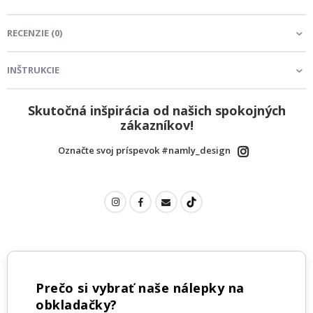
RECENZIE
(
0
)
INŠTRUKCIE
Skutočná inšpirácia od našich spokojných
zákazníkov!
Označte svoj príspevok #namly_design
Prečo si vybrať naše nálepky na
obkladačky?