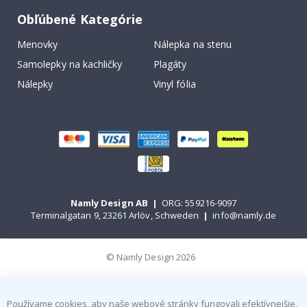
Obľúbené Kategórie
Menovky
Nálepka na stenu
Samolepky na kachličky
Plagáty
Nálepky
Vinyl fólia
Namly Design AB
|
ORG: 559216-9097
Terminalgatan 9, 23261 Arlöv, Schweden
|
info@namly.de
© Namly Design 2026
Používame cookies, aby naše webové stránky fungovali efektívnejšie,