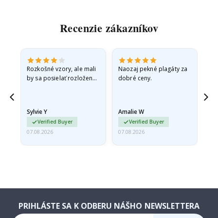
Recenzie zákazníkov
Rozkošné vzory, ale mali
Naozaj pekné plagáty za
Vše
by sa posielať rozložené
dobré ceny.
v pevnej obálke. pretože
prišli zrolované a trochu
pokrčené,…
Sylvie Y
Amalie W
Ka
Verified Buyer
Verified Buyer
07.08.2026
07.08.2026
07.
PRIHLÁSTE SA K ODBERU NÁŠHO NEWSLETTERA