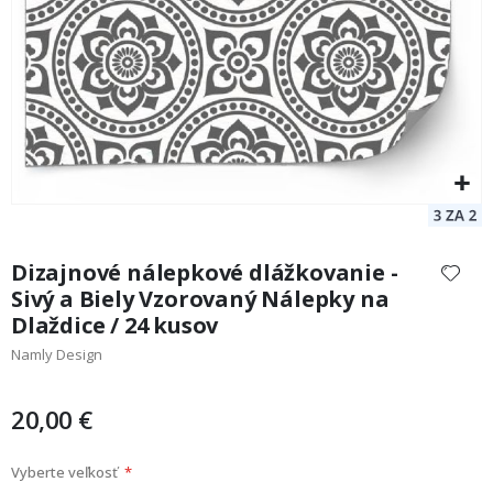
Preskočiť
na
Dizajnové nálepkové dlážkovanie -
začiatok
Sivý a Biely Vzorovaný Nálepky na
galérie
Dlaždice / 24 kusov
obrázkov
Namly Design
20,00 €
Vyberte veľkosť