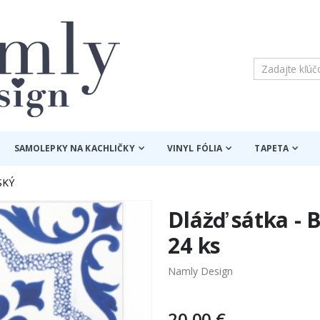
SAMOLEPKY NA KACHLIČKY
VINYL FÓLIA
TAPETA
SKÝ
Dlážď sátka -
24 ks
Namly Design
20,00 €