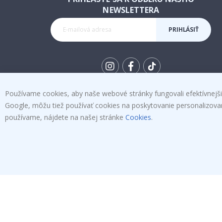
NEWSLETTERA
PRIHLÁSIŤ
SA K
ODBERU
Tik
To
Používame cookies, aby naše webové stránky fungovali efektívnejšie
k
Google, môžu tiež používať cookies na poskytovanie personalizovanýc
používame, nájdete na našej stránke
Cookies
.