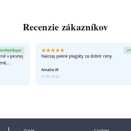
Recenzie zákazníkov
Verified Buyer
ené v pevnej
Naozaj pekné plagáty za dobré ceny.
čené,…
Amalie W
07.08.2026
O nás
Cookies