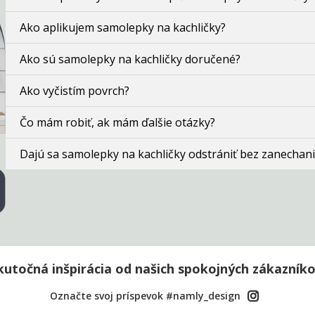
Ako aplikujem samolepky na kachličky?
Ako sú samolepky na kachličky doručené?
Ako vyčistím povrch?
Čo mám robiť, ak mám ďalšie otázky?
Dajú sa samolepky na kachličky odstrániť bez zanechani
kutočná inšpirácia od našich spokojných zákazníko
Označte svoj príspevok #namly_design