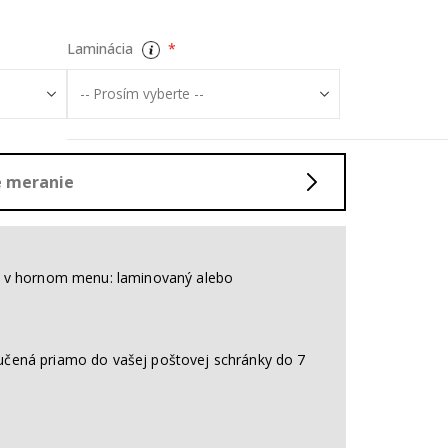
Laminácia
né meranie
nt v hornom menu: laminovaný alebo
učená priamo do vašej poštovej schránky do 7