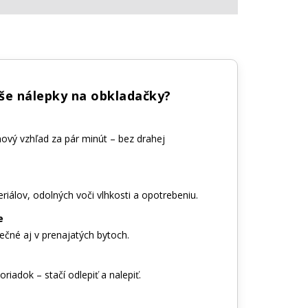
aše nálepky na obkladačky?
nový vzhľad za pár minút – bez drahej
riálov, odolných voči vlhkosti a opotrebeniu.
e
ečné aj v prenajatých bytoch.
riadok – stačí odlepiť a nalepiť.