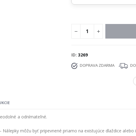
ID
3269
DOPRAVA ZDARMA
DOD
UKCIE
eodolné a odnímateľné.
 Nálepky môžu byť pripevnené priamo na existujúce dlaždice alebo i