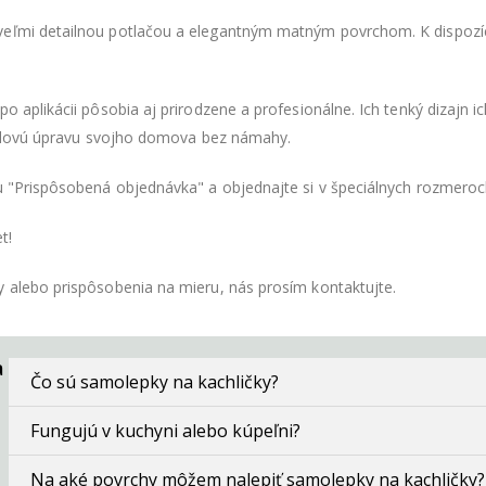
eľmi detailnou potlačou a elegantným matným povrchom. K dispozíci
o aplikácii pôsobia aj prirodzene a profesionálne. Ich tenký dizajn 
 štýlovú úpravu svojho domova bez námahy.
tu "Prispôsobená objednávka" a objednajte si v špeciálnych rozmero
t!
y alebo prispôsobenia na mieru, nás prosím kontaktujte.
a
Čo sú samolepky na kachličky?
Fungujú v kuchyni alebo kúpeľni?
Na aké povrchy môžem nalepiť samolepky na kachličky?