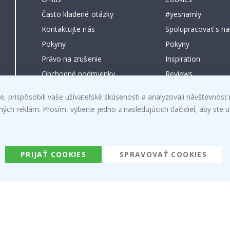
Často kladené otázky
#yesnamly
Kontaktujte nás
Spolupracovať s na
Pokyny
Pokyny
Právo na zrušenie
Inspiration
Obchodné podmienky
Reviews
, prispôsobili vaše užívateľské skúsenosti a analyzovali návštevnosť 
h reklám. Prosím, vyberte jedno z nasledujúcich tlačidiel, aby ste ur
Namly Design AB
|
ORG: 559216-9097
PRIJAŤ COOKIES
SPRAVOVAŤ COOKIES
Terminalgatan 9, 23261 Arlöv, Schweden
|
info@namly.de
© Namly Design 2026