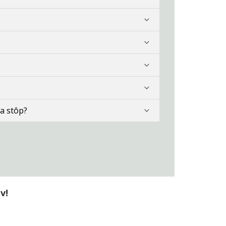
a stôp?
v!