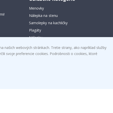
Menovky
mi!
Nálepka na stenu
Samolepky na kachličky
Plagáty
Nálepky
Vinyl fólia
na našich webových stránkach. Tretie strany, ako napríklad služby
čili svoje preferencie cookies. Podrobnosti o cookies, ktoré