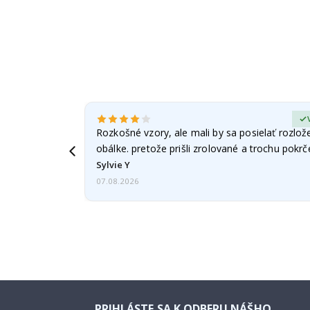
erified Buyer
Rozkošné vzory, ale mali by sa posielať rozlož
obálke. pretože prišli zrolované a trochu pokr
Sylvie Y
07.08.2026
PRIHLÁSTE SA K ODBERU NÁŠHO