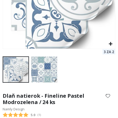
Preskočiť
na
Dlaň natierok - Fineline Pastel
začiatok
Modrozelena / 24 ks
galérie
Namly Design
obrázkov
Priemerne hodnotenie:
5.0
(
hlasy:
1
)