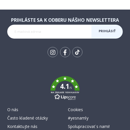
PRIHLÁSTE SA K ODBERU NÁŠHO NEWSLETTERA
PRIHLÁSIŤ
SA K
ODBERU
Tik
To
k
4.1
/5
NA ZÁKLADE 1034 HLASOV
O nás
Cookies
Často kladené otázky
#yesnamly
Kontaktujte nás
Spolupracovať s nami!