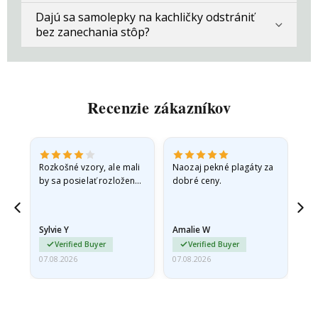
Dajú sa samolepky na kachličky odstrániť
bez zanechania stôp?
Recenzie zákazníkov
Rozkošné vzory, ale mali
Naozaj pekné plagáty za
Vše
by sa posielať rozložené
dobré ceny.
v pevnej obálke. pretože
prišli zrolované a trochu
pokrčené,…
Sylvie Y
Amalie W
Ka
Verified Buyer
Verified Buyer
07.08.2026
07.08.2026
07.