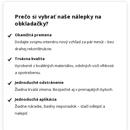
Prečo si vybrať naše nálepky na
obkladačky?
Okamžitá premena
Dodajte svojmu interiéru nový vzhľad za pár minút – bez
drahej rekonštrukcie.
Trvácna kvalita
Vyrobené z kvalitných materiálov, odolných voči vlhkosti
a opotrebeniu.
Jednoduché odstránenie
Žiadna trvalá zmena. Bezpečné aj v prenajatých bytoch.
Jednoduchá aplikácia
Žiadne náradie, žiadny neporiadok – stačí odlepiť a
nalepiť.