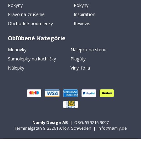
Pokyny
Pokyny
Právo na zrušenie
Inspiration
Obchodné podmienky
Reviews
Obľúbené Kategórie
Menovky
Nálepka na stenu
Samolepky na kachličky
Plagáty
Nálepky
Vinyl fólia
Namly Design AB
|
ORG: 559216-9097
Terminalgatan 9, 23261 Arlöv, Schweden
|
info@namly.de