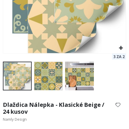
Preskočiť
na
Dlaždica Nálepka - Klasické Beige /
začiatok
24 kusov
galérie
Namly Design
obrázkov