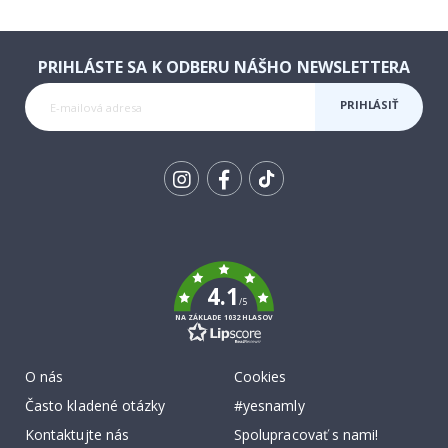
PRIHLÁSTE SA K ODBERU NÁŠHO NEWSLETTERA
PRIHLÁSIŤ
SA K
ODBERU
Tik
To
k
4.1
/5
NA ZÁKLADE 1032 HLASOV
O nás
Cookies
Často kladené otázky
#yesnamly
Kontaktujte nás
Spolupracovať s nami!