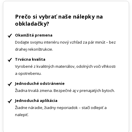
Prečo si vybrať naše nálepky na
obkladačky?
Okamžitá premena
Dodajte svojmu interiéru nový vzhľad za pár minút – bez
drahej rekonštrukcie.
Trvácna kvalita
Vyrobené z kvalitných materiálov, odolných voči vlhkosti
a opotrebeniu.
Jednoduché odstránenie
Žiadna trvalá zmena. Bezpečné aj v prenajatých bytoch.
Jednoduchá aplikácia
Žiadne náradie, žiadny neporiadok – stačí odlepiť a
nalepiť.