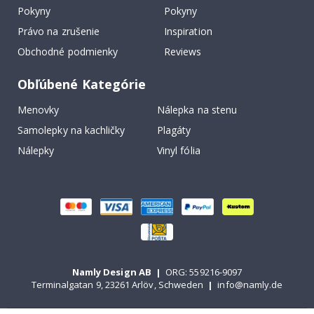
Pokyny
Pokyny
Právo na zrušenie
Inspiration
Obchodné podmienky
Reviews
Obľúbené Kategórie
Menovky
Nálepka na stenu
Samolepky na kachličky
Plagáty
Nálepky
Vinyl fólia
Namly Design AB
|
ORG: 559216-9097
Terminalgatan 9, 23261 Arlöv, Schweden
|
info@namly.de