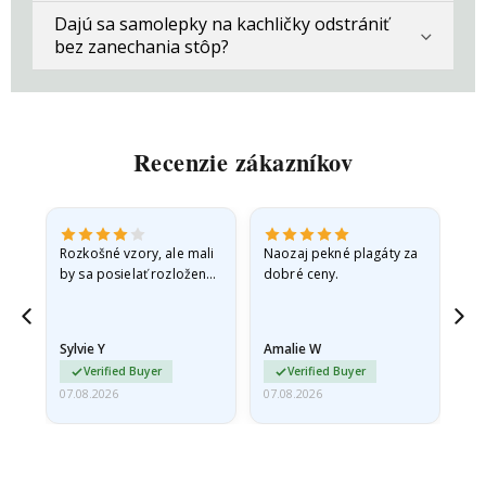
Dajú sa samolepky na kachličky odstrániť
bez zanechania stôp?
Recenzie zákazníkov
Rozkošné vzory, ale mali
Naozaj pekné plagáty za
Vše
by sa posielať rozložené
dobré ceny.
v pevnej obálke. pretože
prišli zrolované a trochu
pokrčené,…
Sylvie Y
Amalie W
Ka
Verified Buyer
Verified Buyer
07.08.2026
07.08.2026
07.