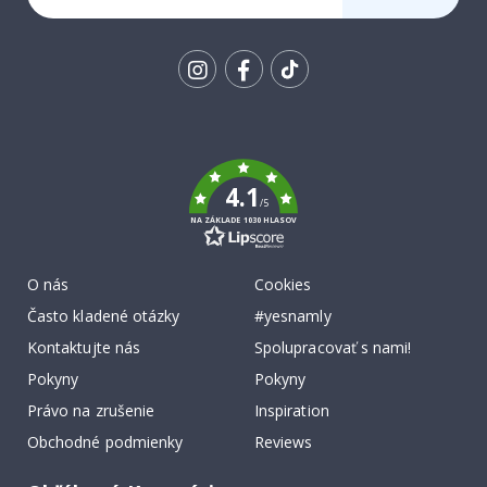
SA K
ODBERU
Tik
To
k
4.1
/5
NA ZÁKLADE 1030 HLASOV
O nás
Cookies
Často kladené otázky
#yesnamly
Kontaktujte nás
Spolupracovať s nami!
Pokyny
Pokyny
Právo na zrušenie
Inspiration
Obchodné podmienky
Reviews