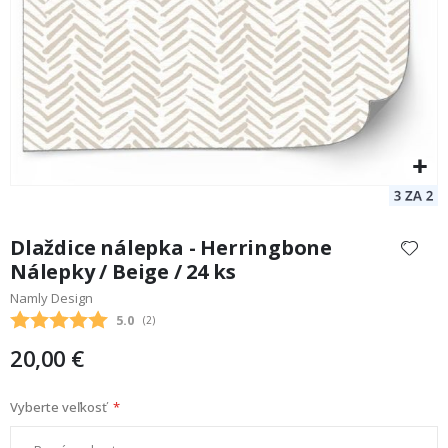
Preskočiť
na
Dlaždice nálepka - Herringbone
začiatok
Nálepky / Beige / 24 ks
galérie
Namly Design
obrázkov
Priemerne hodnotenie:
5.0
(
hlasy:
2
)
20,00 €
Vyberte veľkosť