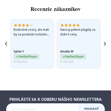
Recenzie zákazníkov
Rozkošné vzory, ale mali
Naozaj pekné plagáty za
Vše
by sa posielať rozložené
dobré ceny.
v pevnej obálke. pretože
prišli zrolované a trochu
pokrčené,…
Sylvie Y
Amalie W
Ka
Verified Buyer
Verified Buyer
07.08.2026
07.08.2026
07.
PRIHLÁSTE SA K ODBERU NÁŠHO NEWSLETTERA
PRIHLÁSIŤ