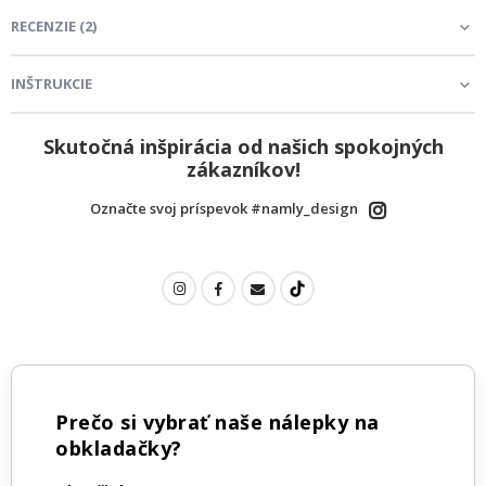
RECENZIE
(
2
)
INŠTRUKCIE
Skutočná inšpirácia od našich spokojných
zákazníkov!
Označte svoj príspevok #namly_design
Prečo si vybrať naše nálepky na
obkladačky?