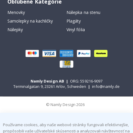
Obľúbené Kategórie
Menovky
Nálepka na stenu
Samolepky na kachličky
Plagáty
Nálepky
Vinyl fólia
Namly Design AB
|
ORG: 559216-9097
Terminalgatan 9, 23261 Arlöv, Schweden
|
info@namly.de
© Namly Design 2026
Používame cookies, aby naše webové stránky fungovali efektívnejšie,
prispôsobili vaše užívateľské skúsenosti a analyzovali návštevnosť na