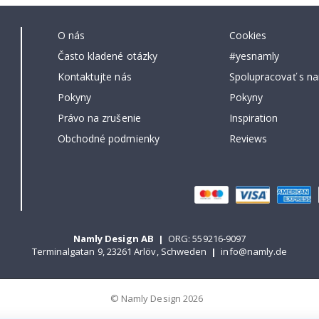
O nás
Cookies
Často kladené otázky
#yesnamly
Kontaktujte nás
Spolupracovať s na
Pokyny
Pokyny
Právo na zrušenie
Inspiration
Obchodné podmienky
Reviews
Namly Design AB
|
ORG: 559216-9097
Terminalgatan 9, 23261 Arlöv, Schweden
|
info@namly.de
© Namly Design 2026