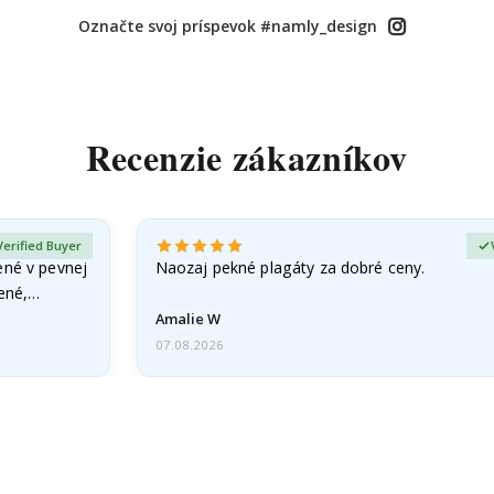
Označte svoj príspevok #namly_design
Recenzie zákazníkov
Verified Buyer
ené v pevnej
Naozaj pekné plagáty za dobré ceny.
čené,…
Amalie W
07.08.2026