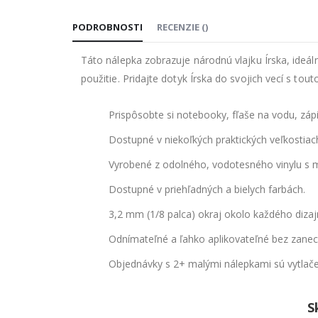
začiatok
galérie
PODROBNOSTI
RECENZIE
(
)
obrázkov
Táto nálepka zobrazuje národnú vlajku Írska, ideáln
použitie. Pridajte dotyk Írska do svojich vecí s tou
Prispôsobte si notebooky, fľaše na vodu, zápis
Dostupné v niekoľkých praktických veľkostiach
Vyrobené z odolného, vodotesného vinylu s 
Dostupné v priehľadných a bielych farbách.
3,2 mm (1/8 palca) okraj okolo každého dizajn
Odnímateľné a ľahko aplikovateľné bez zanec
Objednávky s 2+ malými nálepkami sú vytlače
S