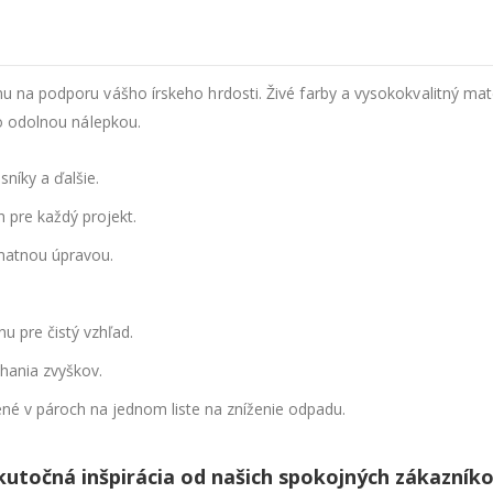
u na podporu vášho írskeho hrdosti. Živé farby a vysokokvalitný mate
to odolnou nálepkou.
níky a ďalšie.
 pre každý projekt.
matnou úpravou.
u pre čistý vzhľad.
hania zvyškov.
né v pároch na jednom liste na zníženie odpadu.
kutočná inšpirácia od našich spokojných zákazníko