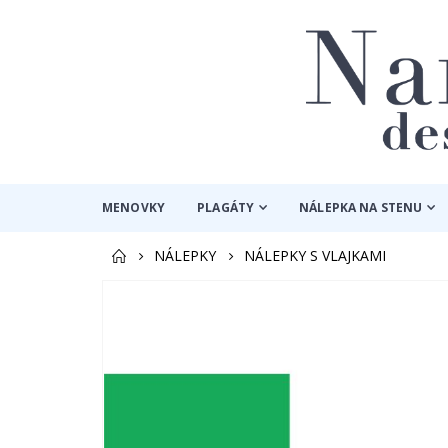
MENOVKY
PLAGÁTY
NÁLEPKA NA STENU
NÁLEPKY
NÁLEPKY S VLAJKAMI
Preskočiť
na
koniec
galérie
obrázkov