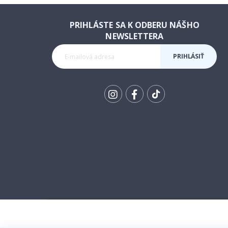
PRIHLÁSTE SA K ODBERU NÁŠHO
NEWSLETTERA
PRIHLÁSIŤ
SA K
ODBERU
Tik
To
k