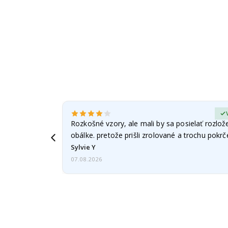
erified Buyer
Rozkošné vzory, ale mali by sa posielať rozlož
obálke. pretože prišli zrolované a trochu pokr
Sylvie Y
07.08.2026