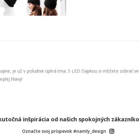
krajine, je už v poludnie úplná tma. S LED čiapkou si môžete zobrať
plej hlavy!
kutočná inšpirácia od našich spokojných zákazníko
Označte svoj príspevok #namly_design