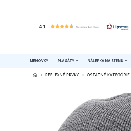
4.1
Na základe 1031 hlasov
MENOVKY
PLAGÁTY
NÁLEPKA NA STENU
REFLEXNÉ PRVKY
OSTATNÉ KATEGÓRIE
Preskočiť
na
koniec
galérie
obrázkov