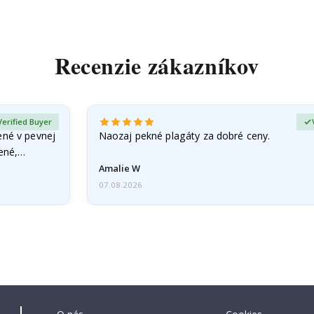
Recenzie zákazníkov
Verified Buyer
ené v pevnej
Naozaj pekné plagáty za dobré ceny.
čené,…
Amalie W
07.08.2026