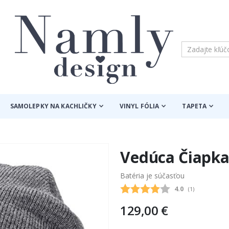
SAMOLEPKY NA KACHLIČKY
VINYL FÓLIA
TAPETA
Vedúca Čiapka
Batéria je súčasťou
Priemerne hodn
4.0
(
hlasy:
1
)
129,00 €