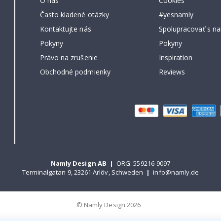
O nás
Cookies
Často kladené otázky
#yesnamly
Kontaktujte nás
Spolupracovať s na
Pokyny
Pokyny
Právo na zrušenie
Inspiration
Obchodné podmienky
Reviews
Namly Design AB
|
ORG: 559216-9097
Terminalgatan 9, 23261 Arlöv, Schweden
|
info@namly.de
© Namly Design 2026