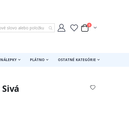
položky
0
Cart
NÁLEPKY
PLÁTNO
OSTATNÉ KATEGÓRIE
 Sivá
otenie: