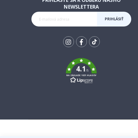
PRIHLÁSTE SA K ODBERU NÁŠHO
NEWSLETTERA
PRIHLÁSIŤ
SA K
ODBERU
Tik
To
k
4.1
/5
NA ZÁKLADE 1031 HLASOV