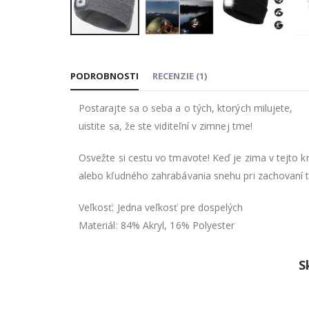
Preskočiť
na
PODROBNOSTI
RECENZIE
(
1
)
začiatok
galérie
Postarajte sa o seba a o tých, ktorých milujete,
obrázkov
uistite sa, že ste viditeľní v zimnej tme!
Osvežte si cestu vo tmavote! Keď je zima v tejto 
alebo kľudného zahrabávania snehu pri zachovaní te
Veľkosť: Jedna veľkosť pre dospelých
Materiál: 84% Akryl, 16% Polyester
S