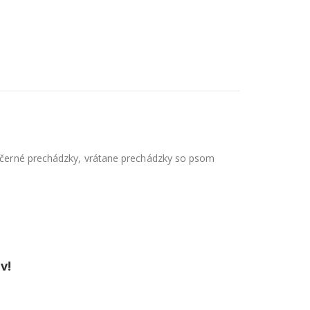
 večerné prechádzky, vrátane prechádzky so psom
v!