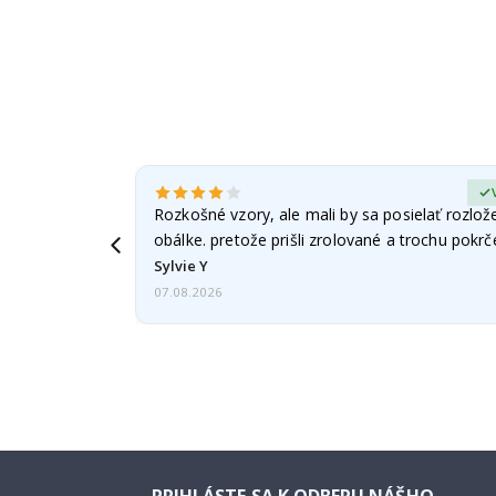
erified Buyer
Rozkošné vzory, ale mali by sa posielať rozlož
obálke. pretože prišli zrolované a trochu pokr
Sylvie Y
07.08.2026